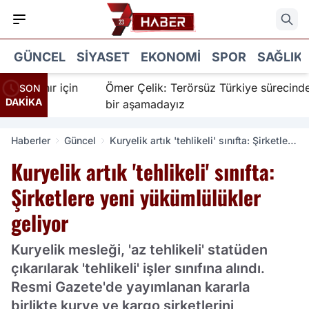
GÜNCEL
SIYASET
EKONOMI
SPOR
SAĞLIK
İnanır için
Ömer Çelik: Terörsüz Türkiye sürecinde yen
SON
DAKİKA
bir aşamadayız
Haberler
Güncel
Kuryelik artık 'tehlikeli' sınıfta: Şirketlere
yeni yükümlülükler geliyor
Kuryelik artık 'tehlikeli' sınıfta:
Şirketlere yeni yükümlülükler
geliyor
Kuryelik mesleği, 'az tehlikeli' statüden
çıkarılarak 'tehlikeli' işler sınıfına alındı.
Resmi Gazete'de yayımlanan kararla
birlikte kurye ve kargo şirketlerini