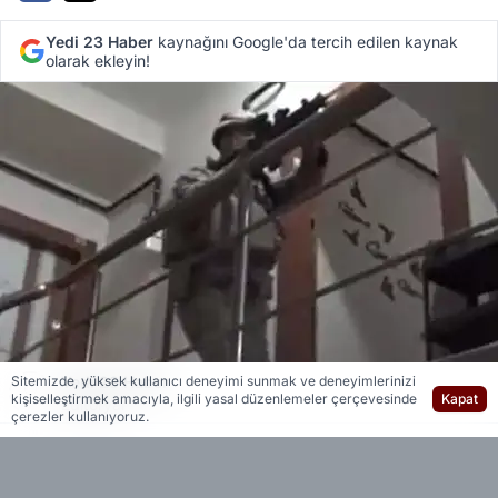
Yedi 23 Haber
kaynağını Google'da tercih edilen kaynak
olarak ekleyin!
Yedi 23 Haber
Sitemizde, yüksek kullanıcı deneyimi sunmak ve deneyimlerinizi
kişiselleştirmek amacıyla, ilgili yasal düzenlemeler çerçevesinde
Kapat
Editöryal
çerezler kullanıyoruz.
İçişleri Bakanı Ali Yerlikaya, sosyal medya hesabı