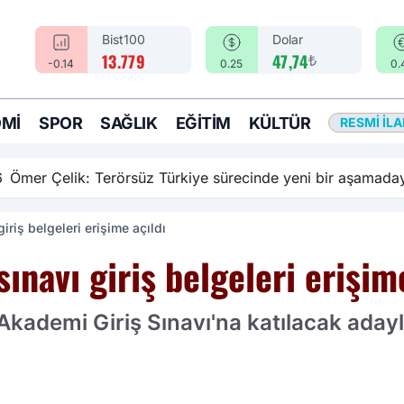
Bist100
Dolar
₺
13.779
47,74
-0.14
0.25
0.
MI
SPOR
SAĞLIK
EĞITIM
KÜLTÜR
RESMI İL
rsüz Türkiye sürecinde yeni bir aşamadayız
iriş belgeleri erişime açıldı
ınavı giriş belgeleri erişim
Akademi Giriş Sınavı'na katılacak adayla