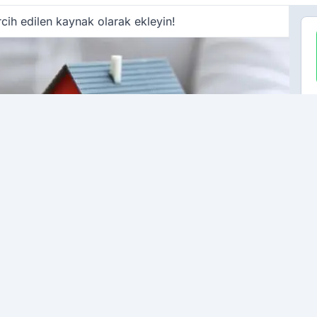
cih edilen kaynak olarak ekleyin!
ÇO
G
t