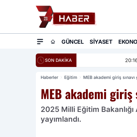
GÜNCEL
SIYASET
EKONO
20:16
Ömer Çelik: Terö
SON DAKİKA
Haberler
Eğitim
MEB akademi giriş sınavı g
MEB akademi giriş s
2025 Milli Eğitim Bakanlığı 
yayımlandı.