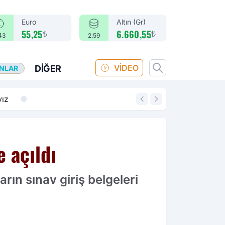
Euro
Altın (Gr)
₺
₺
55,25
6.660,55
43
2.59
VİDEO
DIĞER
ANLAR
14:18
Merkez Bankası fa
e açıldı
rın sınav giriş belgeleri