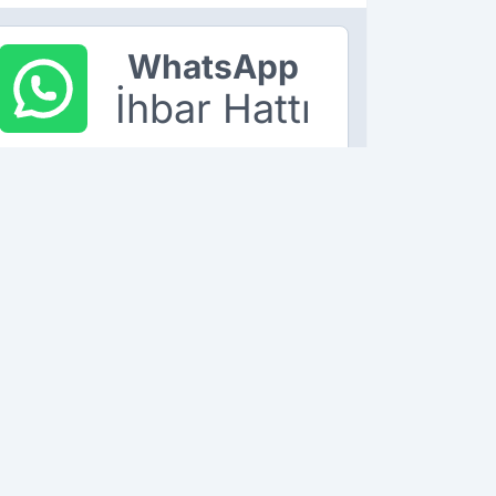
WhatsApp
İhbar Hattı
90 534 211 61 66
ÇEKİN, GÖNDERİN, YAYINLAYALIM!
K OKUNANLAR
1
2
örevden alınan
Ortalığı birbirine
aytlı valinin
katan firari