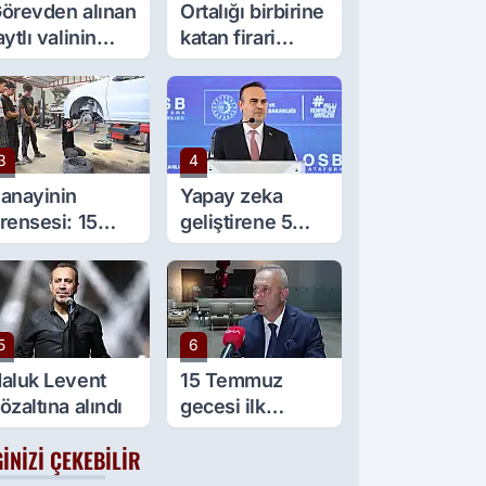
örevden alınan
Ortalığı birbirine
aytlı valinin
katan firari
şine sürpriz
maymun, kadını
örev
yaraladı
3
4
anayinin
Yapay zeka
rensesi: 15
geliştirene 5
aşında 5 çırağı
milyon lira kredi
ar
desteği
5
6
aluk Levent
15 Temmuz
özaltına alındı
gecesi ilk
gözaltı talimatını
GINIZI ÇEKEBILIR
o vermişti:
Başsavcıvekili