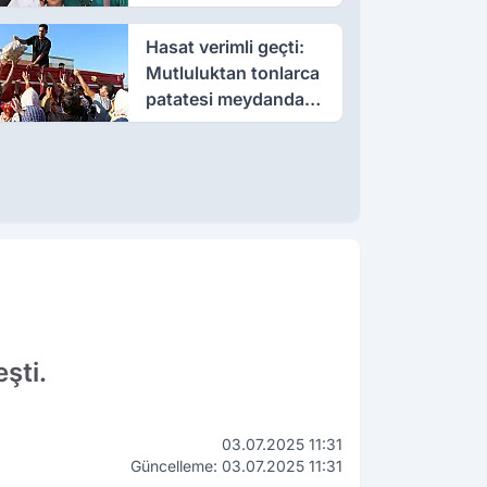
öldü, annesi yoğun
bakımda
Hasat verimli geçti:
Mutluluktan tonlarca
patatesi meydanda
dağıttı
şti.
03.07.2025 11:31
Güncelleme: 03.07.2025 11:31