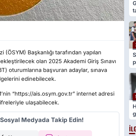
G
t
e
g
i (ÖSYM) Başkanlığı tarafından yapılan
S
kleştirilecek olan 2025 Akademi Giriş Sınavı
p
y
ABT) oturumlarına başvuran adaylar, sınava
v
lgelerini edinebilecek.
’nin “https://ais.osym.gov.tr” internet adresi
freleriyle ulaşabilecek.
H
g
i Sosyal Medyada Takip Edin!
İL