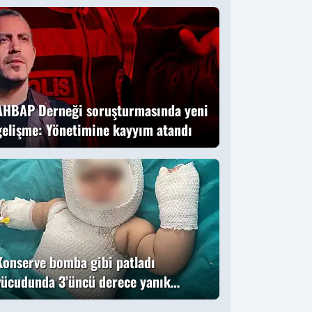
Ömer Faruk
Aydıner o anları
anlattı
AHBAP Derneği soruşturmasında yeni
gelişme: Yönetimine kayyım atandı
Konserve bomba gibi patladı
vücudunda 3’üncü derece yanık
oluştu