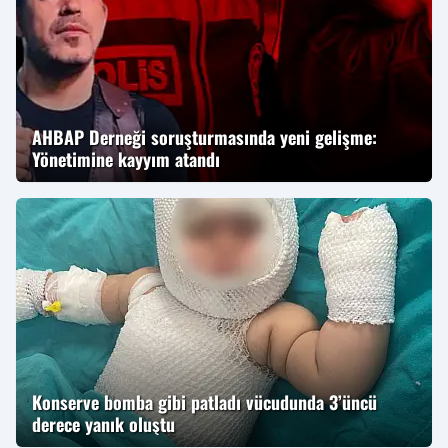
AHBAP Derneği soruşturmasında yeni gelişme:
Yönetimine kayyım atandı
Konserve bomba gibi patladı vücudunda 3’üncü
derece yanık oluştu