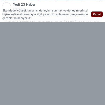
Yedi 23 Haber
Editöryal
Sitemizde, yüksek kullanıcı deneyimi sunmak ve deneyimlerinizi
kişiselleştirmek amacıyla, ilgili yasal düzenlemeler çerçevesinde
Kapat
çerezler kullanıyoruz.
Türkiye İstatistik Kurumu’nun (TÜİK) Aralık 2025
Motorlu Kara Taşıtları verilerine göre, yıl
boyunca trafiğe kaydı yapılan taşıt sayısı bir
önceki yıla kıyasla yüzde 8,9 azaldı. Buna karşın
trafikten kaydı silinen taşıt sayısındaki artışa
rağmen, toplam taşıt sayısı yıl genelinde 2
milyon 312 bin 631 adet arttı. Böylece Aralık ayı
sonu itibarıyla trafiğe kayıtlı taşıt sayısı 33 milyon
612 bin 650 oldu.
Aralık ayında kayıtlar arttı
Aralık ayında 248 bin 205 taşıtın trafiğe kaydı