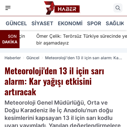
GÜNCEL
SIYASET
EKONOMI
SPOR
SAĞLIK
nır için
Ömer Çelik: Terörsüz Türkiye sürecinde yeni
SON
DAKİKA
bir aşamadayız
Haberler
Güncel
Meteoroloji'den 13 il için sarı alarm: Kar
yağışı etkisini artıracak
Meteoroloji'den 13 il için sarı
alarm: Kar yağışı etkisini
artıracak
Meteoroloji Genel Müdürlüğü, Orta ve
Doğu Karadeniz ile İç Anadolu'nun doğu
kesimlerini kapsayan 13 il için sarı kodlu
uyarı yayımladı. Yapılan değerlendirmelere