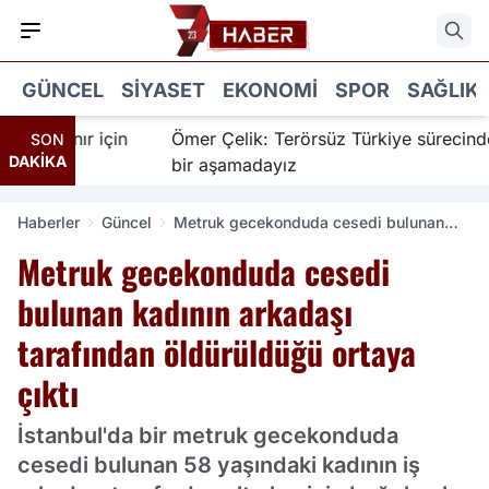
GÜNCEL
SIYASET
EKONOMI
SPOR
SAĞLIK
 İnanır için
Ömer Çelik: Terörsüz Türkiye sürecinde ye
SON
DAKİKA
bir aşamadayız
Haberler
Güncel
Metruk gecekonduda cesedi bulunan
kadının arkadaşı tarafından öldürüldüğü
Metruk gecekonduda cesedi
ortaya çıktı
bulunan kadının arkadaşı
tarafından öldürüldüğü ortaya
çıktı
İstanbul'da bir metruk gecekonduda
cesedi bulunan 58 yaşındaki kadının iş