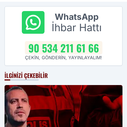
WhatsApp
İhbar Hattı
90 534 211 61 66
ÇEKİN, GÖNDERİN, YAYINLAYALIM!
İLGINIZI ÇEKEBILIR