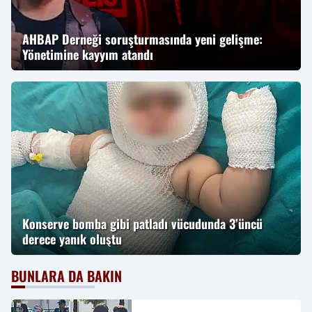
AHBAP Derneği soruşturmasında yeni gelişme:
Yönetimine kayyım atandı
Konserve bomba gibi patladı vücudunda 3’üncü
derece yanık oluştu
BUNLARA DA BAKIN