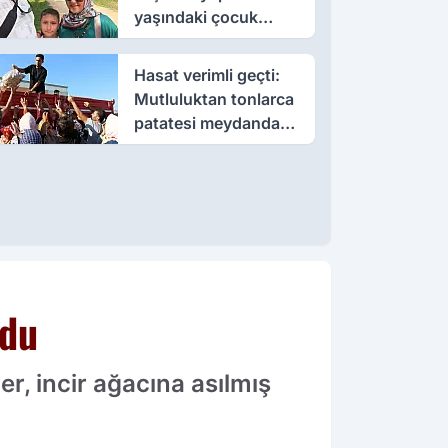
yaşındaki çocuk
öldü, annesi yoğun
bakımda
Hasat verimli geçti:
Mutluluktan tonlarca
patatesi meydanda
dağıttı
ldu
r, incir ağacına asılmış