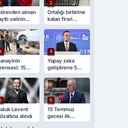
1
2
örevden alınan
Ortalığı birbirine
aytlı valinin
katan firari
şine sürpriz
maymun, kadını
örev
yaraladı
3
4
anayinin
Yapay zeka
rensesi: 15
geliştirene 5
aşında 5 çırağı
milyon lira kredi
ar
desteği
5
6
aluk Levent
15 Temmuz
özaltına alındı
gecesi ilk
gözaltı talimatını