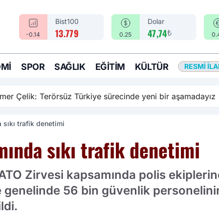
Bist100
Dolar
₺
13.779
47,74
-0.14
0.25
0.
MI
SPOR
SAĞLIK
EĞITIM
KÜLTÜR
RESMI İL
rsüz Türkiye sürecinde yeni bir aşamadayız
sıkı trafik denetimi
ında sıkı trafik denetimi
O Zirvesi kapsamında polis ekiplerince 
 genelinde 56 bin güvenlik personelini
ldi.