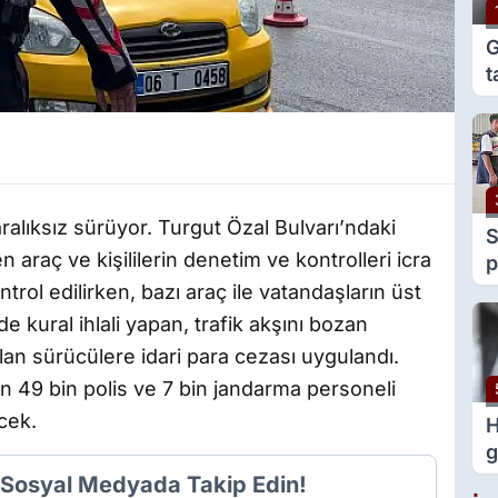
G
t
e
g
alıksız sürüyor. Turgut Özal Bulvarı’ndaki
S
raç ve kişililerin denetim ve kontrolleri icra
p
y
ntrol edilirken, bazı araç ile vatandaşların üst
v
e kural ihlali yapan, trafik akşını bozan
lan sürücülere idari para cezası uygulandı.
n 49 bin polis ve 7 bin jandarma personeli
cek.
H
g
i Sosyal Medyada Takip Edin!