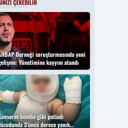
GINIZI ÇEKEBILIR
o vermişti:
Başsavcıvekili
Ömer Faruk
Aydıner o anları
anlattı
AHBAP Derneği soruşturmasında yeni
gelişme: Yönetimine kayyım atandı
Konserve bomba gibi patladı
vücudunda 3’üncü derece yanık