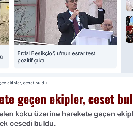
Erdal Beşikçioğlu’nun esrar testi
lü
pozitif çıktı
en ekipler, ceset buldu
ete geçen ekipler, ceset bu
len koku üzerine harekete geçen ekiple
rkek cesedi buldu.