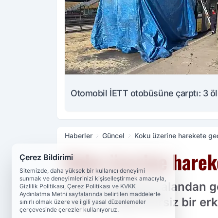
Otomobil İETT otobüsüne çarptı: 3 ö
Haberler
Güncel
Koku üzerine harekete geç
Koku üzerine harek
Çerez Bildirimi
Sitemizde, daha yüksek bir kullanıcı deneyimi
sunmak ve deneyimlerinizi kişiselleştirmek amacıyla,
Hatay'da ağaçlık alandan ge
Gizlilik Politikası, Çerez Politikası ve KVKK
Aydınlatma Metni sayfalarında belirtilen maddelerle
halde kimliği belirsiz bir e
sınırlı olmak üzere ve ilgili yasal düzenlemeler
çerçevesinde çerezler kullanıyoruz.