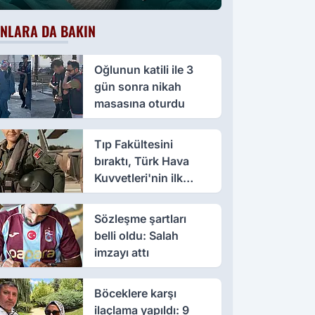
oluştu
NLARA DA BAKIN
Oğlunun katili ile 3
gün sonra nikah
masasına oturdu
Tıp Fakültesini
bıraktı, Türk Hava
Kuvvetleri'nin ilk
kadın paşası oldu
Sözleşme şartları
belli oldu: Salah
imzayı attı
Böceklere karşı
ilaçlama yapıldı: 9