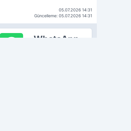
05.07.2026 14:31
Güncelleme: 05.07.2026 14:31
WhatsApp
İhbar Hattı
90 534 211 61 66
ÇEKİN, GÖNDERİN, YAYINLAYALIM!
K OKUNANLAR