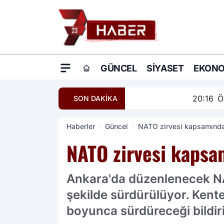
GÜNCEL
SIYASET
EKONO
20:16
Ömer Çelik: Terö
SON DAKİKA
Haberler
Güncel
NATO zirvesi kapsamında 
NATO zirvesi kapsam
Ankara'da düzenlenecek NAT
şekilde sürdürülüyor. Kente
boyunca sürdüreceği bildiri