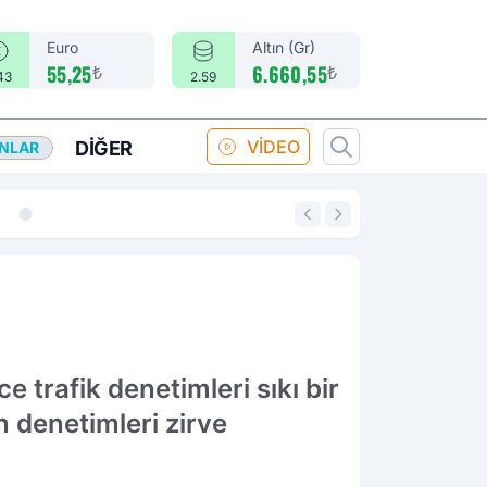
Euro
Altın (Gr)
₺
₺
55,25
6.660,55
43
2.59
VİDEO
DIĞER
ANLAR
14:18
Merkez Bankası fa
trafik denetimleri sıkı bir
n denetimleri zirve