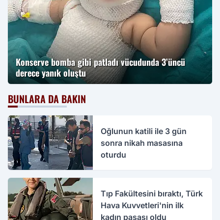
Konserve bomba gibi patladı vücudunda 3’üncü
derece yanık oluştu
BUNLARA DA BAKIN
Oğlunun katili ile 3 gün
sonra nikah masasına
oturdu
Tıp Fakültesini bıraktı, Türk
Hava Kuvvetleri'nin ilk
kadın paşası oldu