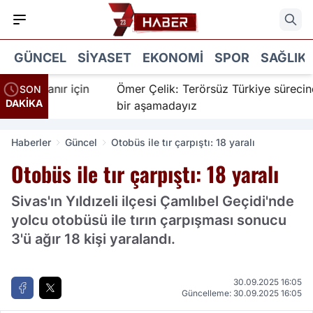
GÜNCEL
SIYASET
EKONOMI
SPOR
SAĞLIK
İnanır için
Ömer Çelik: Terörsüz Türkiye sürecinde ye
SON
DAKİKA
bir aşamadayız
Haberler
Güncel
Otobüs ile tır çarpıştı: 18 yaralı
Otobüs ile tır çarpıştı: 18 yaralı
Sivas'ın Yıldızeli ilçesi Çamlıbel Geçidi'nde
yolcu otobüsü ile tırın çarpışması sonucu
3'ü ağır 18 kişi yaralandı.
30.09.2025 16:05
Güncelleme: 30.09.2025 16:05