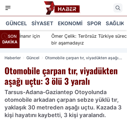
GÜNCEL
SIYASET
EKONOMI
SPOR
SAĞLIK
r İnanır için
Ömer Çelik: Terörsüz Türkiye sürecinde y
SON
DAKİKA
bir aşamadayız
Haberler
Güncel
Otomobile çarpan tır, viyadükten aşağı
uçtu: 3 ölü 3 yaralı
Otomobile çarpan tır, viyadükten
aşağı uçtu: 3 ölü 3 yaralı
Tarsus-Adana-Gaziantep Otoyolunda
otomobile arkadan çarpan sebze yüklü tır,
yaklaşık 30 metreden aşağı uçtu. Kazada 3
kişi hayatını kaybetti, 3 kişi yaralandı.