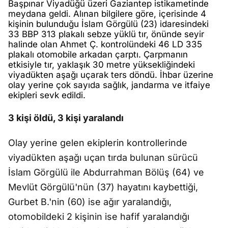
Başpınar Viyadüğü üzeri Gaziantep istikametinde
meydana geldi. Alınan bilgilere göre, içerisinde 4
kişinin bulunduğu İslam Görgülü (23) idaresindeki
33 BBP 313 plakalı sebze yüklü tır, önünde seyir
halinde olan Ahmet Ç. kontrolündeki 46 LD 335
plakalı otomobile arkadan çarptı. Çarpmanın
etkisiyle tır, yaklaşık 30 metre yüksekliğindeki
viyadükten aşağı uçarak ters döndü. İhbar üzerine
olay yerine çok sayıda sağlık, jandarma ve itfaiye
ekipleri sevk edildi.
3 kişi öldü, 3 kişi yaralandı
Olay yerine gelen ekiplerin kontrollerinde
viyadükten aşağı uçan tırda bulunan sürücü
İslam Görgülü ile Abdurrahman Bölüş (64) ve
Mevlüt Görgülü'nün (37) hayatını kaybettiği,
Gurbet B.'nin (60) ise ağır yaralandığı,
otomobildeki 2 kişinin ise hafif yaralandığı