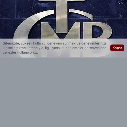
Sitemizde, yüksek kullanıcı deneyimi sunmak ve deneyimlerinizi
kişiselleştirmek amacıyla, ilgili yasal düzenlemeler çerçevesinde
Kapat
çerezler kullanıyoruz.
Yedi 23 Haber
Editöryal
Merkez Bankası toplantı sonrası yaptığı yazılı
açıklamada, enflasyon görünümü üzerindeki
riskleri göz önünde bulundurarak sıkı para
politikasına destekleyici tedbirler alındığını