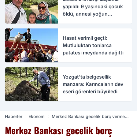
yapıldı: 9 yaşındaki çocuk
öldü, annesi yoğun
bakımda
Hasat verimli geçti:
Mutluluktan tonlarca
patatesi meydanda dağıttı
Yozgat'ta belgesellik
manzara: Karıncaların dev
eseri görenleri büyüledi
Haberler
Ekonomi
Merkez Bankası gecelik borç verme
faizini yükseltti, politika faizini sabit
Merkez Bankası gecelik borç
tuttu