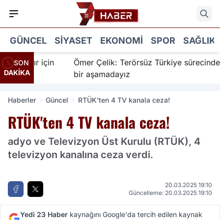
GÜNCEL
SIYASET
EKONOMI
SPOR
SAĞLIK
nanır için
Ömer Çelik: Terörsüz Türkiye sürecinde yen
SON
DAKİKA
bir aşamadayız
Haberler
Güncel
RTÜK'ten 4 TV kanala ceza!
RTÜK'ten 4 TV kanala ceza!
adyo ve Televizyon Üst Kurulu (RTÜK), 4
televizyon kanalına ceza verdi.
20.03.2025 19:10
Güncelleme: 20.03.2025 19:10
Yedi 23 Haber
kaynağını Google'da tercih edilen kaynak