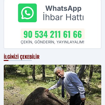
WhatsApp
İhbar Hattı
90 534 211 61 66
ÇEKİN, GÖNDERİN, YAYINLAYALIM!
İLGINIZI ÇEKEBILIR