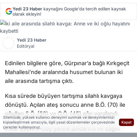
Yedi 23 Haber
kaynağını Google'da tercih edilen kaynak
olarak ekleyin!
Yedi 23 Haber
Editöryal
Edinilen bilgilere göre, Gürpınar’a bağlı Kırkgeçit
Mahallesi’nde aralarında husumet bulunan iki
aile arasında tartışma çıktı.
Kısa sürede büyüyen tartışma silahlı kavgaya
dönüştü. Açılan ateş sonucu anne B.Ö. (70) ile
oğulları S.Ö. (50) ve O.Ö. (45) ağır yaralandı.
Sitemizde, yüksek kullanıcı deneyimi sunmak ve deneyimlerinizi
kişiselleştirmek amacıyla, ilgili yasal düzenlemeler çerçevesinde
Kapat
çerezler kullanıyoruz.
İhbar üzerine olay yerine jandarma ve sağlık