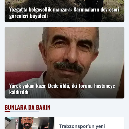
Yozgat'ta belgesellik manzara: Karıncaların dev eseri
görenleri büyüledi
Yürek yakan kaza: Dede öldü, iki torunu hastaneye
kaldırıldı
BUNLARA DA BAKIN
Trabzonspor’un yeni