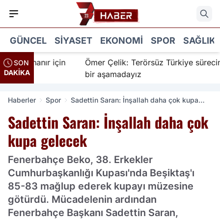
GÜNCEL
SIYASET
EKONOMI
SPOR
SAĞLIK
r İnanır için
Ömer Çelik: Terörsüz Türkiye sürecinde 
SON
DAKİKA
bir aşamadayız
Haberler
Spor
Sadettin Saran: İnşallah daha çok kupa
gelecek
Sadettin Saran: İnşallah daha çok
kupa gelecek
Fenerbahçe Beko, 38. Erkekler
Cumhurbaşkanlığı Kupası'nda Beşiktaş'ı
85-83 mağlup ederek kupayı müzesine
götürdü. Mücadelenin ardından
Fenerbahçe Başkanı Sadettin Saran,