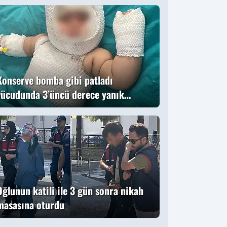
ündem oldu
Konserve bomba gibi patladı
vücudunda 3’üncü derece yanık
oluştu
Oğlunun katili ile 3 gün sonra nikah
masasına oturdu