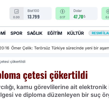
Bist100
Dolar
₺
13.799
47,70
0.00
0.17
0.
MI
SPOR
SAĞLIK
EĞITIM
KÜLTÜR
RESMI İL
rsüz Türkiye sürecinde yeni bir aşamadayız
etesi çökertildi
ploma çetesi çökertildi
ığı, kamu görevlilerine ait elektronik 
lgesi ve diploma düzenleyen bir suç ör