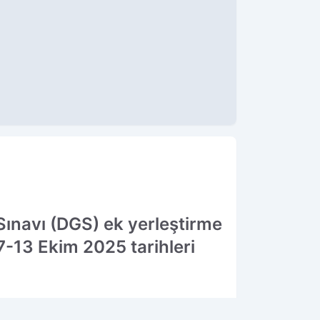
ınavı (DGS) ek yerleştirme
 7-13 Ekim 2025 tarihleri
07.10.2025 13:19