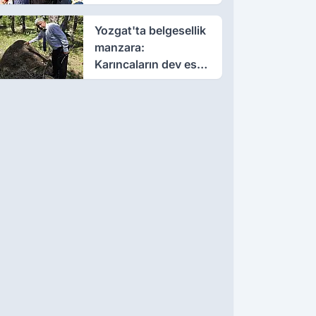
dağıttı
Yozgat'ta belgesellik
manzara:
Karıncaların dev eseri
görenleri büyüledi