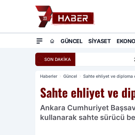
GÜNCEL
SIYASET
EKONO
20:16
Ömer Çelik: Terö
SON DAKİKA
Haberler
Güncel
Sahte ehliyet ve diploma ç
Sahte ehliyet ve di
Ankara Cumhuriyet Başsavcıl
kullanarak sahte sürücü be