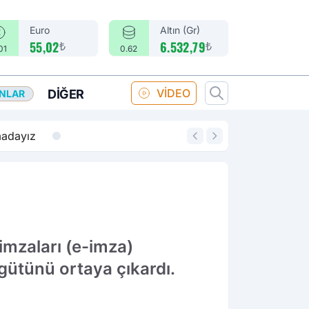
Euro
Altın (Gr)
₺
₺
55,02
6.532,79
01
0.62
VİDEO
DIĞER
ANLAR
14:18
Merkez Bankası fa
imzaları (e-imza)
gütünü ortaya çıkardı.