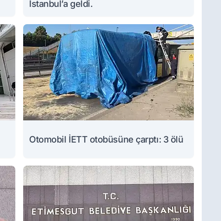
İstanbul’a geldi.
Otomobil İETT otobüsüne çarptı: 3 ölü