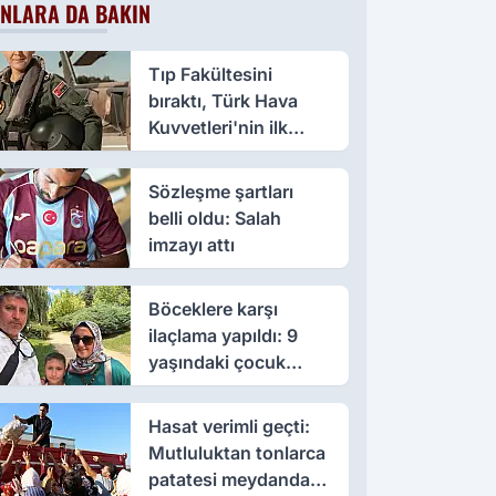
NLARA DA BAKIN
Tıp Fakültesini
bıraktı, Türk Hava
Kuvvetleri'nin ilk
kadın paşası oldu
Sözleşme şartları
belli oldu: Salah
imzayı attı
Böceklere karşı
ilaçlama yapıldı: 9
yaşındaki çocuk
öldü, annesi yoğun
bakımda
Hasat verimli geçti:
Mutluluktan tonlarca
patatesi meydanda