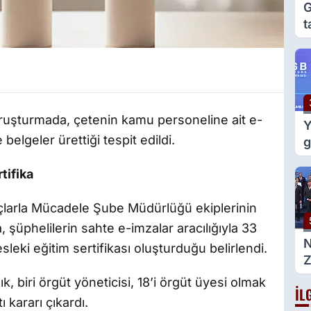
G
t
e
g
soruşturmada, çetenin kamu personeline ait e-
Y
belgeler ürettiği tespit edildi.
g
m
tifika
d
larla Mücadele Şube Müdürlüğü ekiplerinin
 şüphelilerin sahte e-imzalar aracılığıyla 33
leki eğitim sertifikası oluşturduğu belirlendi.
Z
g
k, biri örgüt yöneticisi, 18’i örgüt üyesi olmak
İL
B
 kararı çıkardı.
a