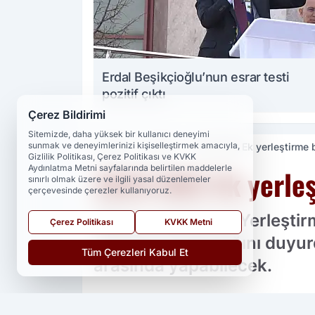
Erdal Beşikçioğlu’nun esrar testi
pozitif çıktı
Çerez Bildirimi
Sitemizde, daha yüksek bir kullanıcı deneyimi
sunmak ve deneyimlerinizi kişiselleştirmek amacıyla,
Haberler
Eğitim
2025 DGS Ek yerleştirme b
Gizlilik Politikası, Çerez Politikası ve KVKK
Aydınlatma Metni sayfalarında belirtilen maddelerle
2025 DGS Ek yerleş
sınırlı olmak üzere ve ilgili yasal düzenlemeler
çerçevesinde çerezler kullanıyoruz.
Ölçme, Seçme ve Yerleştir
Çerez Politikası
KVKK Metni
sürecinin başladığını duyur
Tüm Çerezleri Kabul Et
arasında yapabilecek.