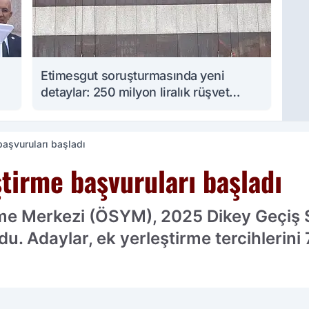
Etimesgut soruşturmasında yeni
detaylar: 250 milyon liralık rüşvet
iddiası
aşvuruları başladı
tirme başvuruları başladı
me Merkezi (ÖSYM), 2025 Dikey Geçiş S
du. Adaylar, ek yerleştirme tercihlerini