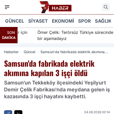
GÜNCEL
SIYASET
EKONOMI
SPOR
SAĞLIK
İnanır için
Ömer Çelik: Terörsüz Türkiye sürecinde ye
SON
DAKİKA
bir aşamadayız
Haberler
Güncel
Samsun'da fabrikada elektrik akımına
kapılan 3 işçi öldü
Samsun'da fabrikada elektrik
akımına kapılan 3 işçi öldü
Samsun'un Tekkeköy ilçesindeki Yeşilyurt
Demir Çelik Fabrikası'nda meydana gelen iş
kazasında 3 işçi hayatını kaybetti.
04.06.2026 00:14