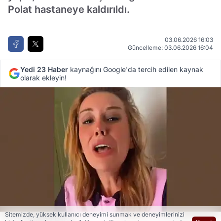
Polat hastaneye kaldırıldı.
03.06.2026 16:03
Güncelleme: 03.06.2026 16:04
Yedi 23 Haber
kaynağını Google'da tercih edilen kaynak
olarak ekleyin!
Sitemizde, yüksek kullanıcı deneyimi sunmak ve deneyimlerinizi
Yedi 23 Haber