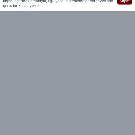
kişiselleştirmek amacıyla, ilgili yasal düzenlemeler çerçevesinde
Kapat
Editöryal
çerezler kullanıyoruz.
Sosyal medya fenomeni Dilan Polat, ailesiyle
birlikte bulunduğu Alaçatı’da silahlı saldırı
yaşadıklarını öne sürdü.
İddiaya göre olay sırasında otel odasında kalan
Dilan Polat, sosyal medya üzerinden canlı yayın
açarak yardım çağrısında bulundu.
Panik anlarında “Can Polat’ı vurdular” diyerek
yaşananları anlatan Polat, yardım talebinde
bulundu.
Olayda Engin Polat’ın kuzeni ve ailenin yakın
korumalığını yaptığı belirtilen Can Polat’ın