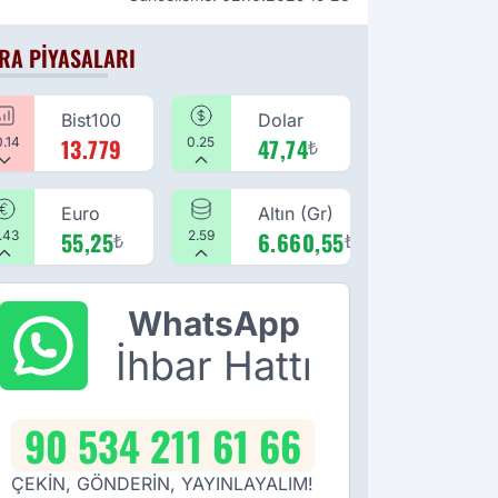
RA PIYASALARI
Bist100
Dolar
13.779
47,74
0.14
0.25
₺
Euro
Altın (Gr)
55,25
6.660,55
.43
₺
2.59
₺
WhatsApp
İhbar Hattı
90 534 211 61 66
ÇEKİN, GÖNDERİN, YAYINLAYALIM!