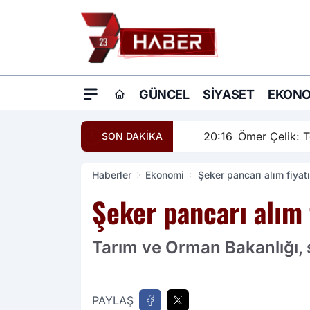
GÜNCEL
SIYASET
EKONO
20:16
Ömer Çelik: Terö
SON DAKİKA
Haberler
Ekonomi
Şeker pancarı alım fiyatı
Şeker pancarı alım f
Tarım ve Orman Bakanlığı, ş
PAYLAŞ