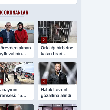
K OKUNANLAR
1
2
örevden alınan
Ortalığı birbirine
aytlı valinin
katan firari
şine sürpriz
maymun, kadını
örev
yaraladı
3
4
anayinin
Haluk Levent
rensesi: 15
gözaltına alındı
aşında 5 çırağı
ar