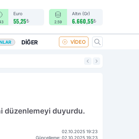
Euro
Altın (Gr)
₺
₺
55,25
6.660,55
43
2.59
VİDEO
DIĞER
ANLAR
14:18
Merkez Bankası fa
eni düzenlemeyi duyurdu.
02.10.2025 19:23
Güncelleme: 02.10.2025 19:23