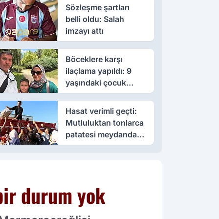
Sözleşme şartları
belli oldu: Salah
imzayı attı
Böceklere karşı
ilaçlama yapıldı: 9
yaşındaki çocuk
öldü, annesi yoğun
bakımda
Hasat verimli geçti:
Mutluluktan tonlarca
patatesi meydanda
dağıttı
bir durum yok