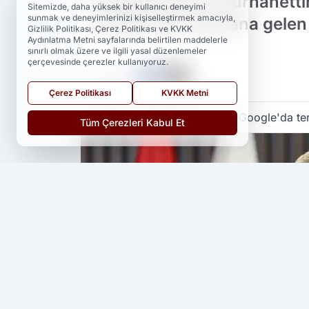
İletişim Başkanı Burhanett
Sitemizde, daha yüksek bir kullanıcı deneyimi
sunmak ve deneyimlerinizi kişiselleştirmek amacıyla,
açıklarında meydana gelen 
Gizlilik Politikası, Çerez Politikası ve KVKK
Aydınlatma Metni sayfalarında belirtilen maddelerle
sınırlı olmak üzere ve ilgili yasal düzenlemeler
çerçevesinde çerezler kullanıyoruz.
PAYLAŞ
Çerez Politikası
KVKK Metni
Yedi 23 Haber
kaynağını Google'da ter
Tüm Çerezleri Kabul Et