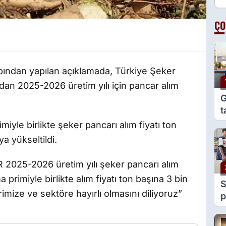
ÇO
ından yapılan açıklamada, Türkiye Şeker
dan 2025-2026 üretim yılı için pancar alım
G
t
e
yle birlikte şeker pancarı alım fiyatı ton
g
ya yükseltildi.
2025-2026 üretim yılı şeker pancarı alım
 primiyle birlikte alım fiyatı ton başına 3 bin
S
lerimize ve sektöre hayırlı olmasını diliyoruz”
p
y
v