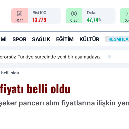
Bist100
Dolar
₺
13.779
47,74
-0.14
0.25
0.
MI
SPOR
SAĞLIK
EĞITIM
KÜLTÜR
RESMI İL
rsüz Türkiye sürecinde yeni bir aşamadayız
 belli oldu
iyatı belli oldu
eker pancarı alım fiyatlarına ilişkin y