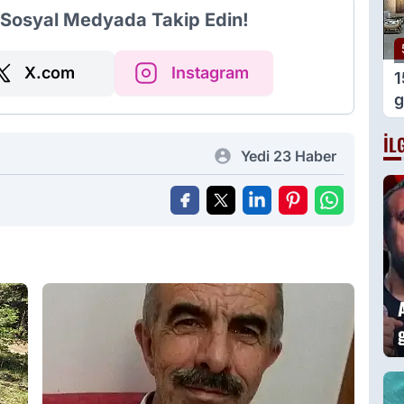
i Sosyal Medyada Takip Edin!
X.com
Instagram
1
g
g
İL
o
Yedi 23 Haber
B
Ö
A
a