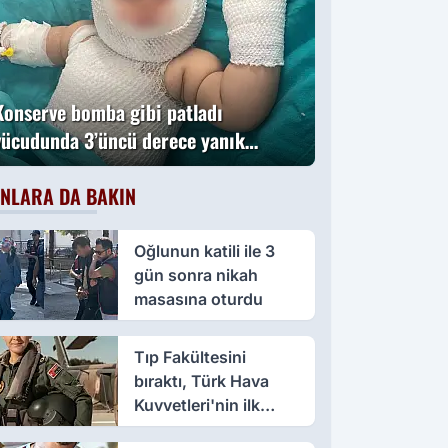
Konserve bomba gibi patladı
vücudunda 3’üncü derece yanık
oluştu
NLARA DA BAKIN
Oğlunun katili ile 3
gün sonra nikah
masasına oturdu
Tıp Fakültesini
bıraktı, Türk Hava
Kuvvetleri'nin ilk
kadın paşası oldu