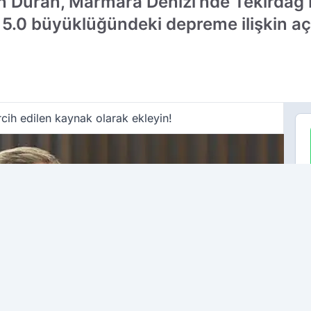
in Duran, Marmara Denizi'nde Tekirdağ
5.0 büyüklüğündeki depreme ilişkin aç
cih edilen kaynak olarak ekleyin!
ÇO