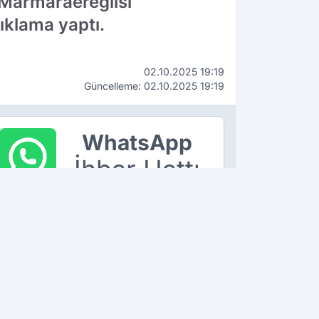
 Marmaraereğlisi
ıklama yaptı.
02.10.2025 19:19
Güncelleme: 02.10.2025 19:19
WhatsApp
İhbar Hattı
90 534 211 61 66
ÇEKİN, GÖNDERİN, YAYINLAYALIM!
K OKUNANLAR