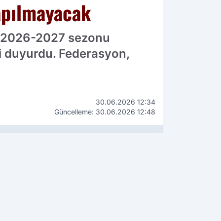
yapılmayacak
n 2026-2027 sezonu
i duyurdu. Federasyon,
30.06.2026 12:34
Güncelleme: 30.06.2026 12:48
WhatsApp
İhbar Hattı
90 534 211 61 66