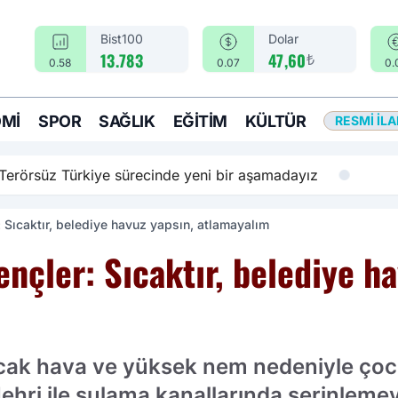
Bist100
Dolar
₺
13.783
47,60
0.58
0.07
0.
MI
SPOR
SAĞLIK
EĞITIM
KÜLTÜR
RESMI İL
rsüz Türkiye sürecinde yeni bir aşamadayız
 Sıcaktır, belediye havuz yapsın, atlamayalım
nçler: Sıcaktır, belediye ha
sıcak hava ve yüksek nem nedeniyle çoc
ri ile sulama kanallarında serinlemeyi