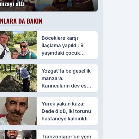
imzayı attı
NLARA DA BAKIN
Böceklere karşı
ilaçlama yapıldı: 9
yaşındaki çocuk
öldü, annesi yoğun
bakımda
Yozgat'ta belgesellik
manzara:
Karıncaların dev eseri
görenleri büyüledi
Yürek yakan kaza:
Dede öldü, iki torunu
hastaneye kaldırıldı
Trabzonspor’un yeni