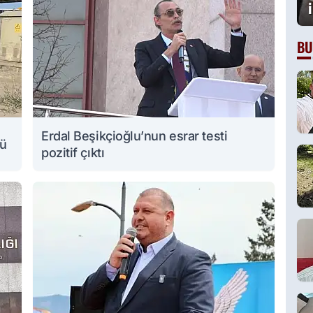
BU
Erdal Beşikçioğlu’nun esrar testi
lü
pozitif çıktı