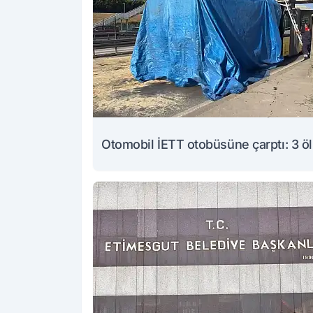
Otomobil İETT otobüsüne çarptı: 3 ö