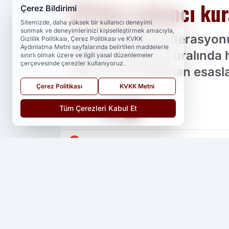
TFF'den yabancı kur
Çerez Bildirimi
Sitemizde, daha yüksek bir kullanıcı deneyimi
sunmak ve deneyimlerinizi kişiselleştirmek amacıyla,
Türkiye Futbol Federasyon
Gizlilik Politikası, Çerez Politikası ve KVKK
Aydınlatma Metni sayfalarında belirtilen maddelerle
yabancı oyuncu kuralında h
sınırlı olmak üzere ve ilgili yasal düzenlemeler
çerçevesinde çerezler kullanıyoruz.
daha önce açıklanan esasla
Çerez Politikası
KVKK Metni
Tüm Çerezleri Kabul Et
PAYLAŞ
Yedi 23 Haber
kaynağını Google'da ter