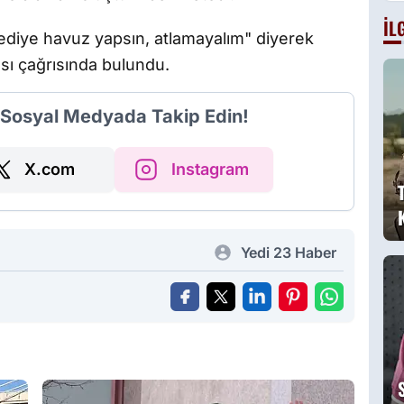
g
İL
B
elediye havuz yapsın, atlamayalım" diyerek
a
ası çağrısında bulundu.
g
i Sosyal Medyada Takip Edin!
X.com
Instagram
Yedi 23 Haber