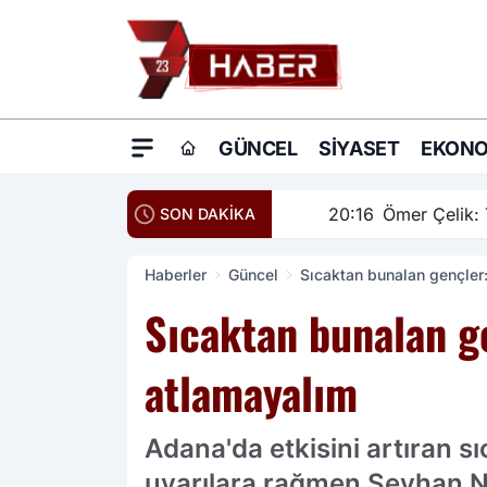
GÜNCEL
SIYASET
EKONO
20:16
Ömer Çelik: Terö
SON DAKİKA
Haberler
Güncel
Sıcaktan bunalan gençler:
Sıcaktan bunalan ge
atlamayalım
Adana'da etkisini artıran 
uyarılara rağmen Seyhan Neh