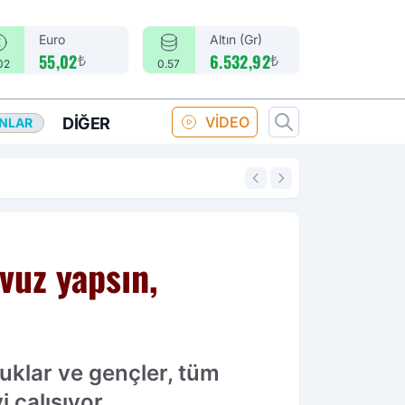
Euro
Altın (Gr)
₺
₺
55,02
6.532,92
02
0.57
VİDEO
DIĞER
ANLAR
14:18
Merkez Bankası fa
vuz yapsın,
uklar ve gençler, tüm
 çalışıyor.