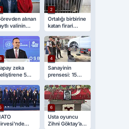
1
2
örevden alınan
Ortalığı birbirine
aytlı valinin
katan firari
şine sürpriz
maymun, kadını
örev
yaraladı
3
4
apay zeka
Sanayinin
eliştirene 5
prensesi: 15
ilyon lira kredi
yaşında 5 çırağı
esteği
var
5
6
NATO
Usta oyuncu
irvesi'nde
Zihni Göktay’a