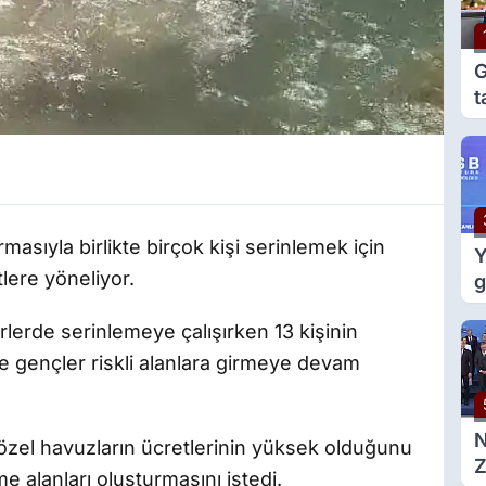
G
t
e
g
rmasıyla birlikte birçok kişi serinlemek için
Y
tlere yöneliyor.
g
m
rlerde serinlemeye çalışırken 13 kişinin
d
e gençler riskli alanlara girmeye devam
özel havuzların ücretlerinin yüksek olduğunu
Z
e alanları oluşturmasını istedi.