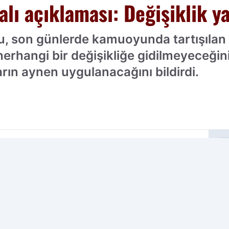
alı açıklaması: Değişiklik 
u, son günlerde kamuoyunda tartışıla
erhangi bir değişikliğe gidilmeyeceğin
rın aynen uygulanacağını bildirdi.
cih edilen kaynak olarak ekleyin!