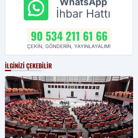
WhatsApp
İhbar Hattı
90 534 211 61 66
ÇEKİN, GÖNDERİN, YAYINLAYALIM!
İLGINIZI ÇEKEBILIR