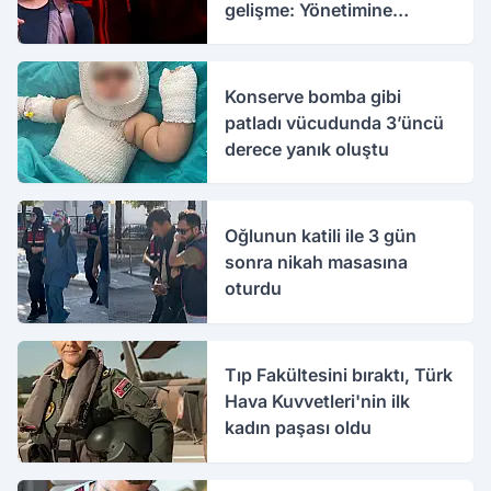
gelişme: Yönetimine
kayyım atandı
Konserve bomba gibi
patladı vücudunda 3’üncü
derece yanık oluştu
Oğlunun katili ile 3 gün
sonra nikah masasına
oturdu
Tıp Fakültesini bıraktı, Türk
Hava Kuvvetleri'nin ilk
kadın paşası oldu