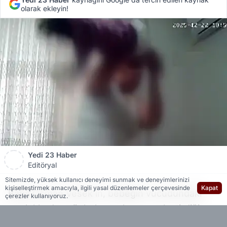
olarak ekleyin!
Yedi 23 Haber
Editöryal
Sitemizde, yüksek kullanıcı deneyimi sunmak ve deneyimlerinizi
kişiselleştirmek amacıyla, ilgili yasal düzenlemeler çerçevesinde
Kapat
Baba Osman Vesek’in, bebeğin vücudundaki
çerezler kullanıyoruz.
morluklardan şüphelenerek eve yerleştirdiği
güvenlik kamerası, şiddet anlarını ortaya çıkardı.