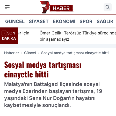
GÜNCEL
SIYASET
EKONOMI
SPOR
SAĞLIK
İnanır için
Ömer Çelik: Terörsüz Türkiye sürecinde yen
SON
DAKİKA
bir aşamadayız
Haberler
Güncel
Sosyal medya tartışması cinayetle bitti
Sosyal medya tartışması
cinayetle bitti
Malatya'nın Battalgazi ilçesinde sosyal
medya üzerinden başlayan tartışma, 19
yaşındaki Sena Nur Doğan'ın hayatını
kaybetmesiyle sonuçlandı.