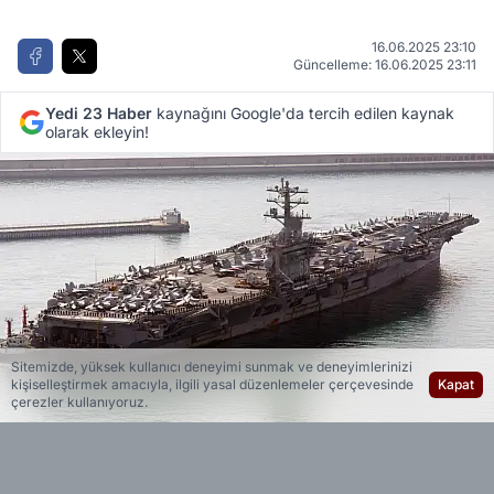
16.06.2025 23:10
Güncelleme: 16.06.2025 23:11
Yedi 23 Haber
kaynağını Google'da tercih edilen kaynak
olarak ekleyin!
Sitemizde, yüksek kullanıcı deneyimi sunmak ve deneyimlerinizi
kişiselleştirmek amacıyla, ilgili yasal düzenlemeler çerçevesinde
Kapat
çerezler kullanıyoruz.
Yedi 23 Haber
Editöryal