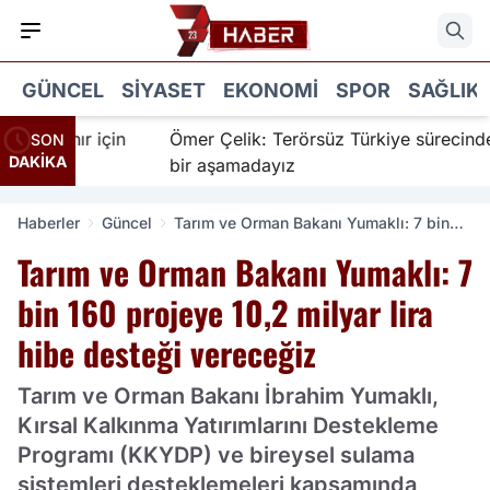
GÜNCEL
SIYASET
EKONOMI
SPOR
SAĞLIK
İnanır için
Ömer Çelik: Terörsüz Türkiye sürecinde yen
SON
DAKİKA
bir aşamadayız
Haberler
Güncel
Tarım ve Orman Bakanı Yumaklı: 7 bin
160 projeye 10,2 milyar lira hibe desteği
Tarım ve Orman Bakanı Yumaklı: 7
vereceğiz
bin 160 projeye 10,2 milyar lira
hibe desteği vereceğiz
Tarım ve Orman Bakanı İbrahim Yumaklı,
Kırsal Kalkınma Yatırımlarını Destekleme
Programı (KKYDP) ve bireysel sulama
sistemleri desteklemeleri kapsamında