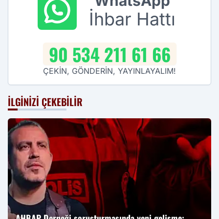
WhatsApp
İhbar Hattı
90 534 211 61 66
ÇEKİN, GÖNDERİN, YAYINLAYALIM!
İLGINIZI ÇEKEBILIR
AHBAP Derneği soruşturmasında yeni gelişme: