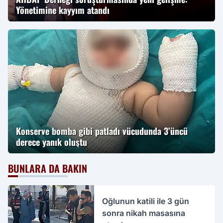
Yönetimine kayyım atandı
Konserve bomba gibi patladı vücudunda 3’üncü
derece yanık oluştu
BUNLARA DA BAKIN
Oğlunun katili ile 3 gün
sonra nikah masasına