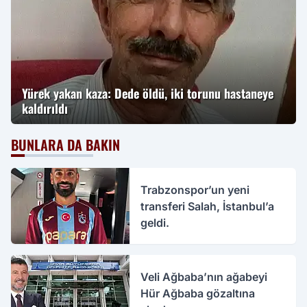
Yürek yakan kaza: Dede öldü, iki torunu hastaneye
kaldırıldı
BUNLARA DA BAKIN
Trabzonspor’un yeni
transferi Salah, İstanbul’a
geldi.
Veli Ağbaba’nın ağabeyi
Hür Ağbaba gözaltına