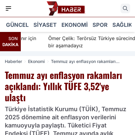
GÜNCEL
SIYASET
EKONOMI
SPOR
SAĞLIK
 İnanır için
Ömer Çelik: Terörsüz Türkiye sürecinde ye
SON
DAKİKA
bir aşamadayız
Haberler
Ekonomi
Temmuz ayı enflasyon rakamları
açıklandı: Yıllık TÜFE 3,52'ye ulaştı
Temmuz ayı enflasyon rakamları
açıklandı: Yıllık TÜFE 3,52'ye
ulaştı
Türkiye İstatistik Kurumu (TÜİK), Temmuz
2025 dönemine ait enflasyon verilerini
kamuoyuyla paylaştı. Tüketici Fiyat
Endeksi (TÜFE), Temmuz ayında aylık