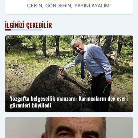
ÇEKİN, GÖNDERİN, YAYINLAYALIM!
İLGINIZI ÇEKEBILIR
Yozgat'ta belgesellik manzara: Karıncaların dev eseri
görenleri büyüledi