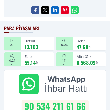
PARA PIYASALARI
Bist100
Dolar
0.11
0.06
13.703
47,60
₺
Euro
Altın (Gr)
0.24
1.11
55,14
6.568,09
₺
₺
WhatsApp
İhbar Hattı
90 534 211 61 66