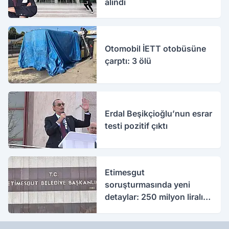
alındı
Otomobil İETT otobüsüne
çarptı: 3 ölü
Erdal Beşikçioğlu’nun esrar
testi pozitif çıktı
Etimesgut
soruşturmasında yeni
detaylar: 250 milyon liralık
rüşvet iddiası