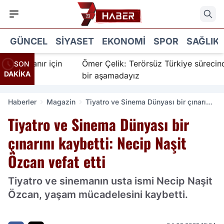
GÜNCEL
SIYASET
EKONOMI
SPOR
SAĞLIK
 İnanır için
Ömer Çelik: Terörsüz Türkiye sürecinde ye
SON
DAKİKA
bir aşamadayız
Haberler
Magazin
Tiyatro ve Sinema Dünyası bir çınarını
kaybetti: Necip Naşit Özcan vefat etti
Tiyatro ve Sinema Dünyası bir
çınarını kaybetti: Necip Naşit
Özcan vefat etti
Tiyatro ve sinemanın usta ismi Necip Naşit
Özcan, yaşam mücadelesini kaybetti.