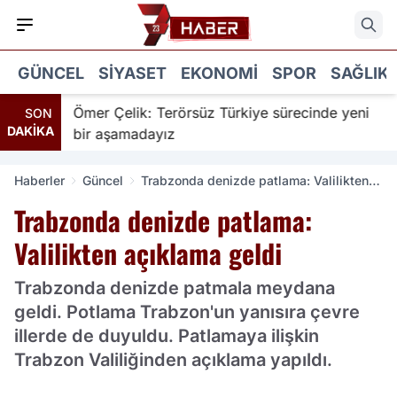
GÜNCEL
SIYASET
EKONOMI
SPOR
SAĞLIK
Ömer Çelik: Terörsüz Türkiye sürecinde yeni
Merk
SON
DAKİKA
bir aşamadayız
Haberler
Güncel
Trabzonda denizde patlama: Valilikten
açıklama geldi
Trabzonda denizde patlama:
Valilikten açıklama geldi
Trabzonda denizde patmala meydana
geldi. Potlama Trabzon'un yanısıra çevre
illerde de duyuldu. Patlamaya ilişkin
Trabzon Valiliğinden açıklama yapıldı.