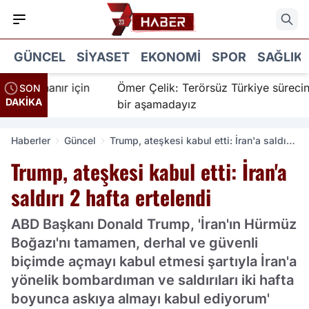
GÜNCEL
SIYASET
EKONOMI
SPOR
SAĞLIK
 İnanır için
Ömer Çelik: Terörsüz Türkiye sürecinde ye
SON
DAKİKA
bir aşamadayız
Haberler
Güncel
Trump, ateşkesi kabul etti: İran'a saldırı
2 hafta ertelendi
Trump, ateşkesi kabul etti: İran'a
saldırı 2 hafta ertelendi
ABD Başkanı Donald Trump, 'İran'ın Hürmüz
Boğazı'nı tamamen, derhal ve güvenli
biçimde açmayı kabul etmesi şartıyla İran'a
yönelik bombardıman ve saldırıları iki hafta
boyunca askıya almayı kabul ediyorum'