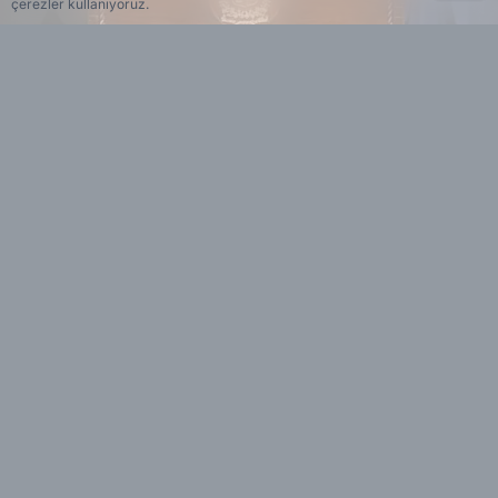
çerezler kullanıyoruz.
Yedi 23 Haber
Editöryal
ABD’nin İran’a yönelik gece saatlerinde
düzenlemesi beklenen saldırıya saatler kala
müzakereler sürüyor. ABD ve İran arasında
arabuluculuk yapan Pakistan’ın Başbakanı
Şahbaz Şerif, ABD Başkanı Donald Trump'tan
İran'a yönelik saldırıyı ertelemesi talebinde
bulundu. Şerif, "Orta Doğu'daki süregelen
savaşın barışçıl yollarla çözümüne yönelik
diplomatik çabalar, yakın gelecekte somut
sonuçlar doğurabilecek bir potansiyelle kararlı,
güçlü ve etkin bir seyir izlemektedir.