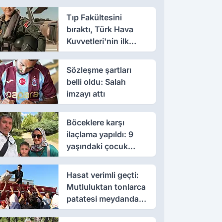
Tıp Fakültesini
bıraktı, Türk Hava
Kuvvetleri'nin ilk
kadın paşası oldu
Sözleşme şartları
belli oldu: Salah
imzayı attı
Böceklere karşı
ilaçlama yapıldı: 9
yaşındaki çocuk
öldü, annesi yoğun
bakımda
Hasat verimli geçti:
Mutluluktan tonlarca
patatesi meydanda
dağıttı