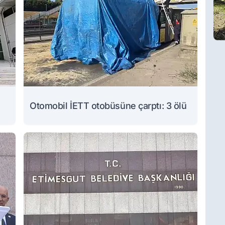
Otomobil İETT otobüsüne çarptı: 3 ölü