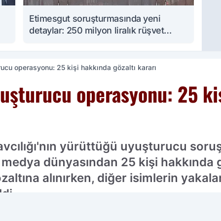
Etimesgut soruşturmasında yeni
detaylar: 250 milyon liralık rüşvet
iddiası
rucu operasyonu: 25 kişi hakkında gözaltı kararı
uşturucu operasyonu: 25 kiş
vcılığı'nın yürüttüğü uyuşturucu sor
 medya dünyasından 25 kişi hakkında göz
altına alınırken, diğer isimlerin yakal
di.