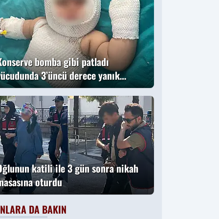
Konserve bomba gibi patladı
vücudunda 3’üncü derece yanık
oluştu
Oğlunun katili ile 3 gün sonra nikah
masasına oturdu
NLARA DA BAKIN