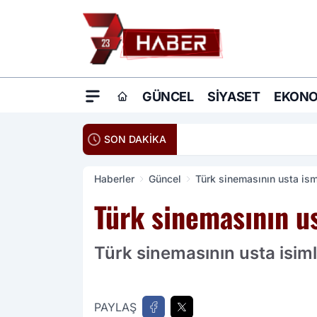
GÜNCEL
SIYASET
EKONO
20:16
Ömer Çelik: Terö
SON DAKİKA
Haberler
Güncel
Türk sinemasının usta ism
Türk sinemasının us
Türk sinemasının usta isimle
PAYLAŞ