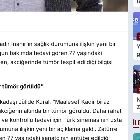
t
e
g
ir İnanır’ın sağlık durumuna ilişkin yeni bir
Y
oğun bakımda tedavi gören 77 yaşındaki
g
m
n, akciğerinde tümör tespit edildiği bilgisi
d
ir tümör görüldü”
rkadaşı Jülide Kural, “Maalesef Kadir biraz
Z
kciğerin altında bir tümör görüldü. Daha rahat
g
e kontrollü tedavi için Türk sinemasının usta
İL
B
rumuna ilişkin yeni bir açıklama geldi. Zatürre
a
g
n 77 yaşındaki sanatçının entübe edildiği