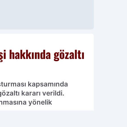
i hakkında gözaltı
uşturması kapsamında
altı kararı verildi.
anmasına yönelik