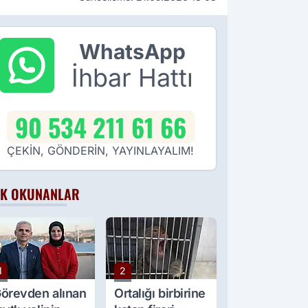
WhatsApp
İhbar Hattı
90 534 211 61 66
ÇEKİN, GÖNDERİN, YAYINLAYALIM!
K OKUNANLAR
1
2
örevden alınan
Ortalığı birbirine