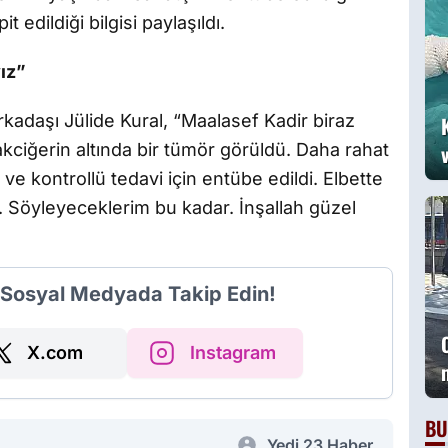
edildiği bilgisi paylaşıldı.
yız”
rkadaşı Jülide Kural, “Maalasef Kadir biraz
kciğerin altında bir tümör görüldü. Daha rahat
 kontrollü tedavi için entübe edildi. Elbette
z. Söyleyeceklerim bu kadar. İnşallah güzel
i Sosyal Medyada Takip Edin!
X.com
Instagram
BU
Yedi 23 Haber