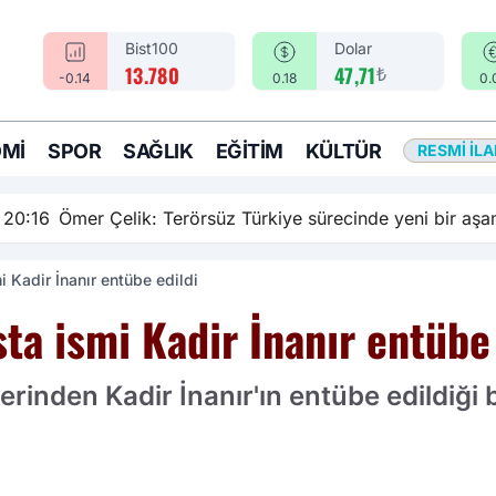
Bist100
Dolar
₺
13.780
47,71
-0.14
0.18
0.
MI
SPOR
SAĞLIK
EĞITIM
KÜLTÜR
RESMI İL
rsüz Türkiye sürecinde yeni bir aşamadayız
i Kadir İnanır entübe edildi
ta ismi Kadir İnanır entübe 
rinden Kadir İnanır'ın entübe edildiği bi