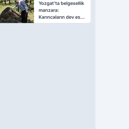
Yozgat'ta belgesellik
manzara:
Karıncaların dev eseri
görenleri büyüledi