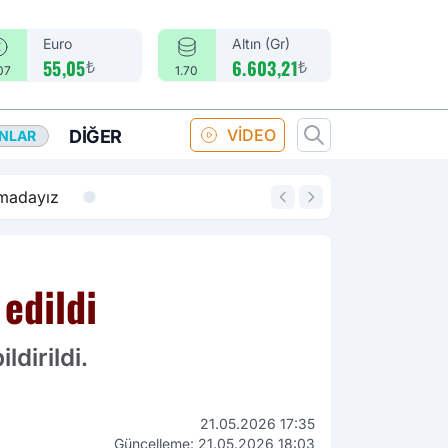
Euro
Altın (Gr)
₺
₺
55,05
6.603,21
07
1.70
VİDEO
DIĞER
ANLAR
14:18
Merkez Bankası fa
edildi
ldirildi.
21.05.2026 17:35
Güncelleme: 21.05.2026 18:03