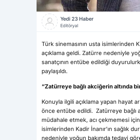
Yedi 23 Haber
Editöryal
Türk sinemasının usta isimlerinden Kad
açıklama geldi. Zatürre nedeniyle y
sanatçının entübe edildiği duyurulurke
paylaşıldı.
“Zatürreye bağlı akciğerin altında b
Konuyla ilgili açıklama yapan hayat a
önce entübe edildi. Zatürreye bağlı a
müdahale etmek, acı çekmemesi için v
isimlerinden Kadir İnanır’ın sağlık du
nedeniyle yoğun bakımda tedavi göre