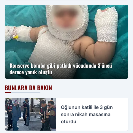
Konserve bomba gibi patladı vücudunda 3’üncü
derece yanık oluştu
BUNLARA DA BAKIN
Oğlunun katili ile 3 gün
sonra nikah masasına
oturdu