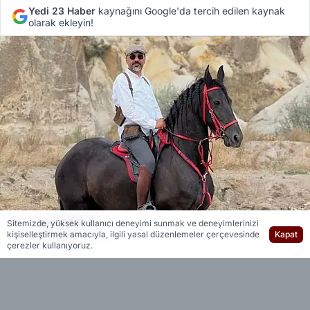
Yedi 23 Haber
kaynağını Google'da tercih edilen kaynak
olarak ekleyin!
Yedi 23 Haber
Sitemizde, yüksek kullanıcı deneyimi sunmak ve deneyimlerinizi
kişiselleştirmek amacıyla, ilgili yasal düzenlemeler çerçevesinde
Kapat
Editöryal
çerezler kullanıyoruz.
Edinilen bilgiye göre, 46 yaşındaki Emrah Kavlak,
atıyla gezinti yaptığı sırada kontrolü kaybederek