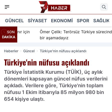
GÜNCEL
SIYASET
EKONOMI
SPOR
SAĞLIK
İnanır için
Ömer Çelik: Terörsüz Türkiye sürecinde ye
SON
DAKİKA
bir aşamadayız
Haberler
Güncel
Türkiye'nin nüfusu açıklandı
Türkiye'nin nüfusu açıklandı
Türkiye İstatistik Kurumu (TÜİK), üç aylık
dönemleri kapsayan güncel nüfus verilerini
açıkladı. Verilere göre, Türkiye'nin toplam
nüfusu 1 Ekim itibarıyla 85 milyon 980 bin
654 kişiye ulaştı.