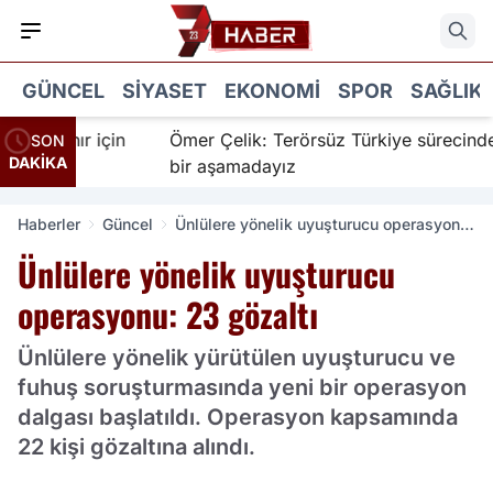
GÜNCEL
SIYASET
EKONOMI
SPOR
SAĞLIK
İnanır için
Ömer Çelik: Terörsüz Türkiye sürecinde yen
SON
DAKİKA
bir aşamadayız
Haberler
Güncel
Ünlülere yönelik uyuşturucu operasyonu:
23 gözaltı
Ünlülere yönelik uyuşturucu
operasyonu: 23 gözaltı
Ünlülere yönelik yürütülen uyuşturucu ve
fuhuş soruşturmasında yeni bir operasyon
dalgası başlatıldı. Operasyon kapsamında
22 kişi gözaltına alındı.