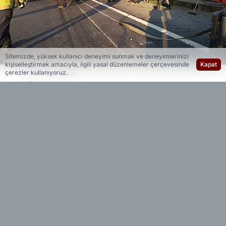
Sitemizde, yüksek kullanıcı deneyimi sunmak ve deneyimlerinizi
kişiselleştirmek amacıyla, ilgili yasal düzenlemeler çerçevesinde
Kapat
çerezler kullanıyoruz.
Yedi 23 Haber
Editöryal
Kaza, Kuzey Marmara Otoyolu Reşadiye
mevkiinde saat 06.00 sıralarında meydana geldi.
Alınan bilgilere göre, seyir halindeki 06 CVR 047
plakalı hafif ticari araç, önünde ilerlemekte olan
34 DKL 080 plakalı tıra arkadan çarptı.
Çarpmanın şiddetiyle adeta hurdaya dönen hafif
ticari araçtaki sürücü Sadık Günden, eşi Özbek
uyruklu Aziza Khatamova
ile 2 aylık bebekleri