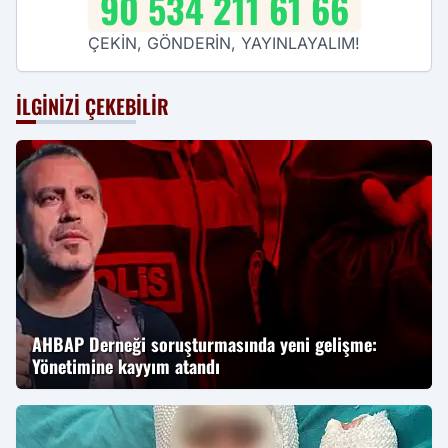
90 534 211 61 66
ÇEKİN, GÖNDERİN, YAYINLAYALIM!
İLGINIZI ÇEKEBILIR
AHBAP Derneği soruşturmasında yeni gelişme:
Yönetimine kayyım atandı