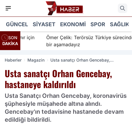
GÜNCEL
SIYASET
EKONOMI
SPOR
SAĞLIK
İnanır için
Ömer Çelik: Terörsüz Türkiye sürecinde yen
SON
DAKİKA
bir aşamadayız
Haberler
Magazin
Usta sanatçı Orhan Gencebay,
hastaneye kaldırıldı
Usta sanatçı Orhan Gencebay,
hastaneye kaldırıldı
Usta Sanatçı Orhan Gencebay, koronavirüs
şüphesiyle müşahede altına alındı.
Gencebay'ın tedavisine hastanede devam
edildiği bildirildi.