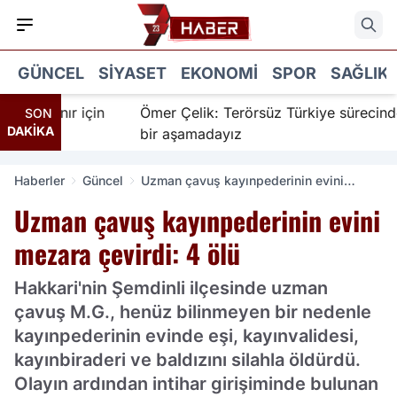
GÜNCEL
SIYASET
EKONOMI
SPOR
SAĞLIK
İnanır için
Ömer Çelik: Terörsüz Türkiye sürecinde ye
SON
DAKİKA
bir aşamadayız
Haberler
Güncel
Uzman çavuş kayınpederinin evini
mezara çevirdi: 4 ölü
Uzman çavuş kayınpederinin evini
mezara çevirdi: 4 ölü
Hakkari'nin Şemdinli ilçesinde uzman
çavuş M.G., henüz bilinmeyen bir nedenle
kayınpederinin evinde eşi, kayınvalidesi,
kayınbiraderi ve baldızını silahla öldürdü.
Olayın ardından intihar girişiminde bulunan