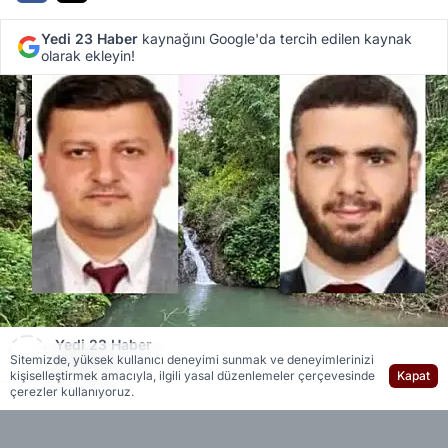
Yedi 23 Haber
kaynağını Google'da tercih edilen kaynak
olarak ekleyin!
Yedi 23 Haber
Sitemizde, yüksek kullanıcı deneyimi sunmak ve deneyimlerinizi
Editöryal
kişiselleştirmek amacıyla, ilgili yasal düzenlemeler çerçevesinde
Kapat
çerezler kullanıyoruz.
Artvin'in Arhavi ilçesindeserinlemek amacıyla