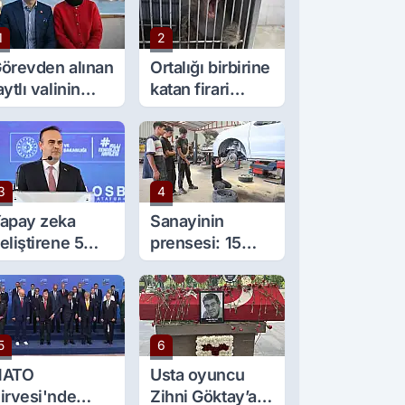
1
2
örevden alınan
Ortalığı birbirine
aytlı valinin
katan firari
şine sürpriz
maymun, kadını
örev
yaraladı
3
4
apay zeka
Sanayinin
eliştirene 5
prensesi: 15
ilyon lira kredi
yaşında 5 çırağı
esteği
var
5
6
NATO
Usta oyuncu
irvesi'nde
Zihni Göktay’a