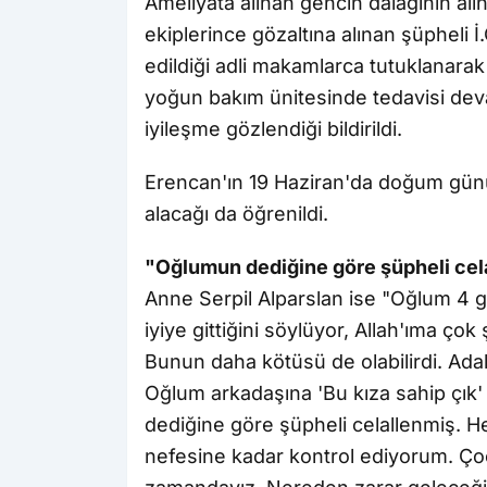
Ameliyata alınan gencin dalağının alın
ekiplerince gözaltına alınan şüpheli İ
edildiği adli makamlarca tutuklanara
yoğun bakım ünitesinde tedavisi de
iyileşme gözlendiği bildirildi.
Erencan'ın 19 Haziran'da doğum günü
alacağı da öğrenildi.
"Oğlumun dediğine göre şüpheli cel
Anne Serpil Alparslan ise "Oğlum 4
iyiye gittiğini söylüyor, Allah'ıma ço
Bunun daha kötüsü de olabilirdi. Ada
Oğlum arkadaşına 'Bu kıza sahip çık
dediğine göre şüpheli celallenmiş.
nefesine kadar kontrol ediyorum. Çoc