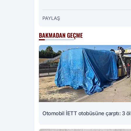
PAYLAŞ
BAKMADAN GEÇME
Otomobil İETT otobüsüne çarptı: 3 ö