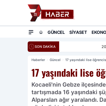
GÜNCEL
SIYASET
EKONO
20:16
Ömer Çelik: Terö
SON DAKİKA
Haberler
Güncel
17 yaşındaki lise öğrencis
17 yaşındaki lise öğ
Kocaeli'nin Gebze ilçesinde
tartışmada 16 yaşındaki şüp
Alparslan ağır yaralandı. D