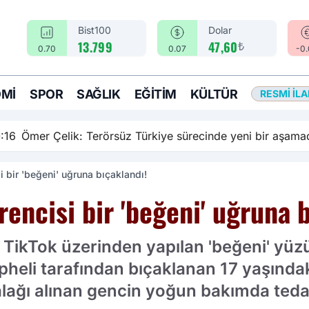
Bist100
Dolar
₺
13.799
47,60
0.70
0.07
-0
MI
SPOR
SAĞLIK
EĞITIM
KÜLTÜR
RESMI İL
rsüz Türkiye sürecinde yeni bir aşamadayız
i bir 'beğeni' uğruna bıçaklandı!
rencisi bir 'beğeni' uğruna 
 TikTok üzerinden yapılan 'beğeni' yüzü
heli tarafından bıçaklanan 17 yaşındak
alağı alınan gencin yoğun bakımda tedav