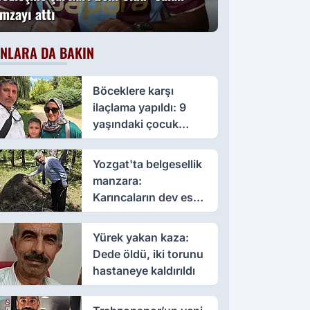
imzayı attı
NLARA DA BAKIN
Böceklere karşı
ilaçlama yapıldı: 9
yaşındaki çocuk
öldü, annesi yoğun
bakımda
Yozgat'ta belgesellik
manzara:
Karıncaların dev eseri
görenleri büyüledi
Yürek yakan kaza:
Dede öldü, iki torunu
hastaneye kaldırıldı