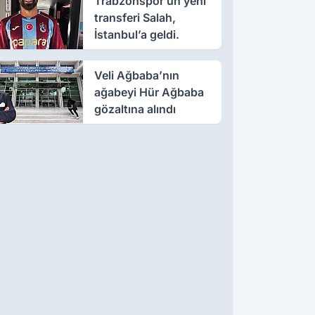
Trabzonspor’un yeni
transferi Salah,
İstanbul’a geldi.
Veli Ağbaba’nın
ağabeyi Hür Ağbaba
gözaltına alındı