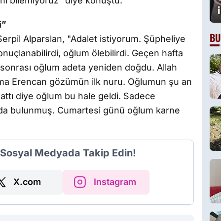
i bilemiyoruz" diye konuştu.
i”
BU
Serpil Alparslan, "Adalet istiyorum. Şüpheliye
nuçlanabilirdi, oğlum ölebilirdi. Geçen hafta
sonrası oğlum adeta yeniden doğdu. Allah
ama Erencan gözümün ilk nuru. Oğlumun şu an
attı diye oğlum bu hale geldi. Sadece
arıda bulunmuş. Cumartesi günü oğlum karne
i Sosyal Medyada Takip Edin!
X.com
Instagram