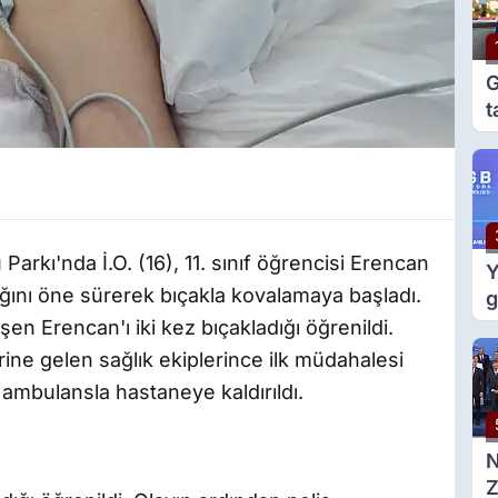
G
t
e
g
Parkı'nda İ.O. (16), 11. sınıf öğrencisi Erencan
Y
tığını öne sürerek bıçakla kovalamaya başladı.
g
m
n Erencan'ı iki kez bıçakladığı öğrenildi.
d
rine gelen sağlık ekiplerince ilk müdahalesi
 ambulansla hastaneye kaldırıldı.
Z