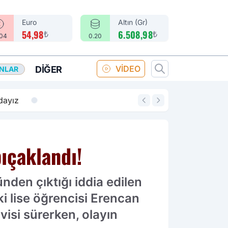
Euro
Altın (Gr)
₺
₺
54,98
6.508,98
.04
0.20
VİDEO
DIĞER
ANLAR
14:18
Merkez Bankası fa
bıçaklandı!
nden çıktığı iddia edilen
i lise öğrencisi Erencan
isi sürerken, olayın