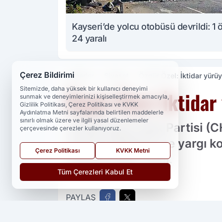
Kayseri’de yolcu otobüsü devrildi: 1 
24 yaralı
Çerez Bildirimi
Haberler
Siyaset
Özgür Özel: İktidar yürü
Sitemizde, daha yüksek bir kullanıcı deneyimi
Özgür Özel: İktida
sunmak ve deneyimlerinizi kişiselleştirmek amacıyla,
Gizlilik Politikası, Çerez Politikası ve KVKK
Aydınlatma Metni sayfalarında belirtilen maddelerle
sınırlı olmak üzere ve ilgili yasal düzenlemeler
Cumhuriyet Halk Partisi (
çerçevesinde çerezler kullanıyoruz.
ne kara düzene, ne yargı kol
Çerez Politikası
KVKK Metni
olmayacağız' dedi.
Tüm Çerezleri Kabul Et
PAYLAŞ