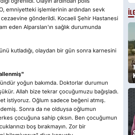
dığı öğrenildi. Olayın ardından polis
g
.O, emniyetteki işlemlerinin ardından sevk
İL
B
k cezaevine gönderildi. Kocaeli Şehir Hastanesi
a
g
vam eden Alparslan'ın sağlık durumunda
nü kutladığı, olaydan bir gün sonra karnesini
allenmiş"
 gündür yoğun bakımda. Doktorlar durumun
k şükür. Allah bize tekrar çocuğumuzu bağışladı.
let istiyoruz. Oğlum sadece beğeni atmış.
' demiş. Sonra da ne olduysa oğlumun
 Herkes çocuğuna sahip çıksın. Ben çocuğumun
uklarınızı boş bırakmayın. Zor bir