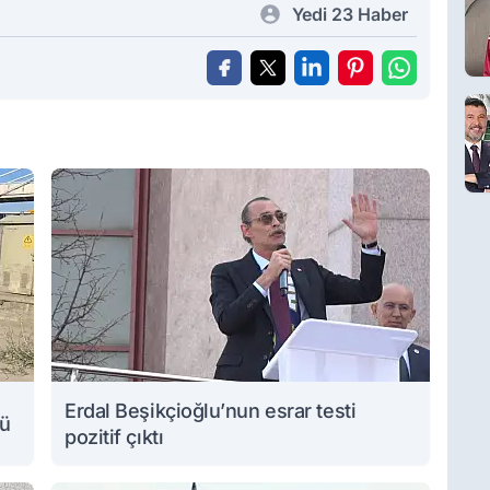
Yedi 23 Haber
Erdal Beşikçioğlu’nun esrar testi
lü
pozitif çıktı