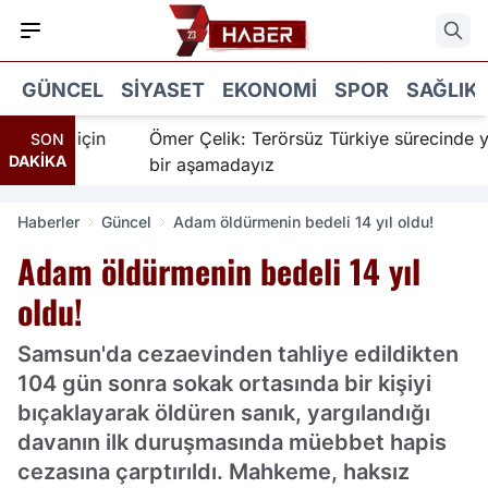
GÜNCEL
SIYASET
EKONOMI
SPOR
SAĞLIK
nanır için
Ömer Çelik: Terörsüz Türkiye sürecinde yen
SON
DAKİKA
bir aşamadayız
Haberler
Güncel
Adam öldürmenin bedeli 14 yıl oldu!
Adam öldürmenin bedeli 14 yıl
oldu!
Samsun'da cezaevinden tahliye edildikten
104 gün sonra sokak ortasında bir kişiyi
bıçaklayarak öldüren sanık, yargılandığı
davanın ilk duruşmasında müebbet hapis
cezasına çarptırıldı. Mahkeme, haksız