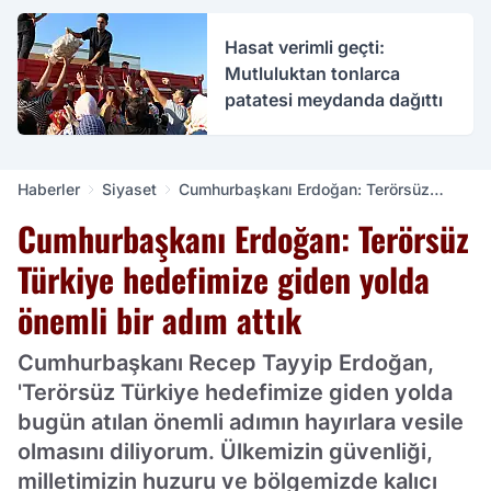
Hasat verimli geçti:
Mutluluktan tonlarca
patatesi meydanda dağıttı
Haberler
Siyaset
Cumhurbaşkanı Erdoğan: Terörsüz
Türkiye hedefimize giden yolda önemli
Cumhurbaşkanı Erdoğan: Terörsüz
bir adım attık
Türkiye hedefimize giden yolda
önemli bir adım attık
Cumhurbaşkanı Recep Tayyip Erdoğan,
'Terörsüz Türkiye hedefimize giden yolda
bugün atılan önemli adımın hayırlara vesile
olmasını diliyorum. Ülkemizin güvenliği,
milletimizin huzuru ve bölgemizde kalıcı