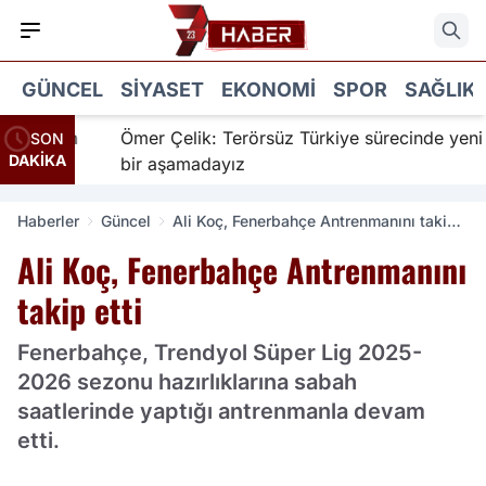
GÜNCEL
SIYASET
EKONOMI
SPOR
SAĞLIK
ır için
Ömer Çelik: Terörsüz Türkiye sürecinde yeni
SON
DAKİKA
bir aşamadayız
Haberler
Güncel
Ali Koç, Fenerbahçe Antrenmanını takip
etti
Ali Koç, Fenerbahçe Antrenmanını
takip etti
Fenerbahçe, Trendyol Süper Lig 2025-
2026 sezonu hazırlıklarına sabah
saatlerinde yaptığı antrenmanla devam
etti.