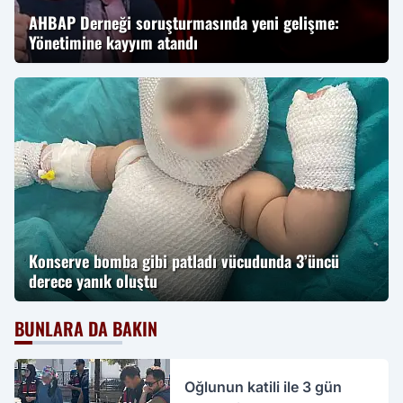
AHBAP Derneği soruşturmasında yeni gelişme:
Yönetimine kayyım atandı
Konserve bomba gibi patladı vücudunda 3’üncü
derece yanık oluştu
BUNLARA DA BAKIN
Oğlunun katili ile 3 gün