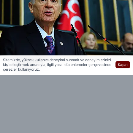
Sitemizde, yüksek kullanıcı deneyimi sunmak ve deneyimlerinizi
Yedi 23 Haber
kişiselleştirmek amacıyla, ilgili yasal düzenlemeler çerçevesinde
Kapat
Editöryal
çerezler kullanıyoruz.
MHP Genel Başkanı Devlet Bahçeli, CHP ve bazı
marjinal grupları Türkiye’nin huzurunu bozmakla
suçlayarak, Saraçhane’de yaşanan gelişmeleri
bir “komplo” olarak nitelendirdi.
Bahçeli, Türkiye’nin yükselen değerini hedef
alan girişimlere karşı mücadele edeceklerini