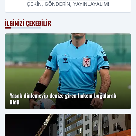
ÇEKİN, GÖNDERİN, YAYINLAYALIM!
İLGINIZI ÇEKEBILIR
Yasak dinlemeyip denize giren hakem boğularak
öldü