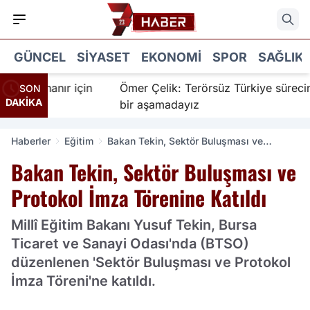
GÜNCEL
SIYASET
EKONOMI
SPOR
SAĞLIK
 İnanır için
Ömer Çelik: Terörsüz Türkiye sürecinde ye
SON
DAKİKA
bir aşamadayız
Haberler
Eğitim
Bakan Tekin, Sektör Buluşması ve
Protokol İmza Törenine Katıldı
Bakan Tekin, Sektör Buluşması ve
Protokol İmza Törenine Katıldı
Millî Eğitim Bakanı Yusuf Tekin, Bursa
Ticaret ve Sanayi Odası'nda (BTSO)
düzenlenen 'Sektör Buluşması ve Protokol
İmza Töreni'ne katıldı.