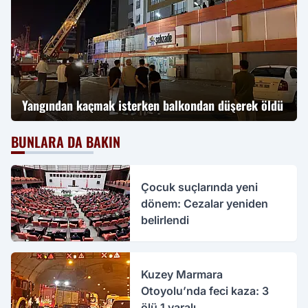
Yangından kaçmak isterken balkondan düşerek öldü
BUNLARA DA BAKIN
Çocuk suçlarında yeni
dönem: Cezalar yeniden
belirlendi
Kuzey Marmara
Otoyolu’nda feci kaza: 3
ölü 1 yaralı