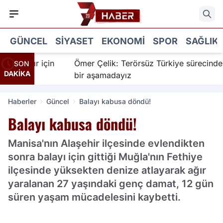
GÜNCEL
SIYASET
EKONOMI
SPOR
SAĞLIK
İnanır için
Ömer Çelik: Terörsüz Türkiye sürecinde ye
SON
DAKİKA
bir aşamadayız
Haberler
Güncel
Balayı kabusa döndü!
Balayı kabusa döndü!
Manisa'nın Alaşehir ilçesinde evlendikten
sonra balayı için gittiği Muğla'nın Fethiye
ilçesinde yüksekten denize atlayarak ağır
yaralanan 27 yaşındaki genç damat, 12 gün
süren yaşam mücadelesini kaybetti.