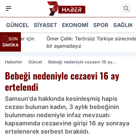
GÜNCEL
SIYASET
EKONOMI
SPOR
SAĞLIK
nanır için
Ömer Çelik: Terörsüz Türkiye sürecinde yen
SON
DAKİKA
bir aşamadayız
Haberler
Güncel
Bebeği nedeniyle cezaevi 16 ay
ertelendi
Bebeği nedeniyle cezaevi 16 ay
ertelendi
Samsun'da hakkında kesinleşmiş hapis
cezası bulunan kadın, 3 aylık bebeğinin
bulunması nedeniyle infaz mevzuatı
kapsamında cezaevine girişi 16 ay sonraya
ertelenerek serbest bırakıldı.