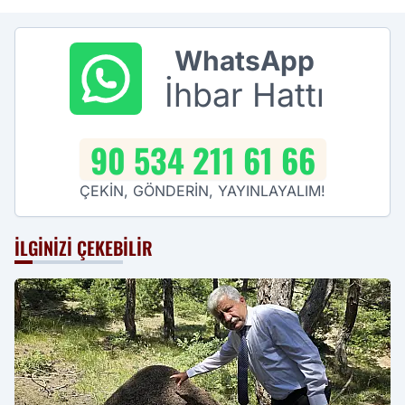
WhatsApp
İhbar Hattı
90 534 211 61 66
ÇEKİN, GÖNDERİN, YAYINLAYALIM!
İLGINIZI ÇEKEBILIR