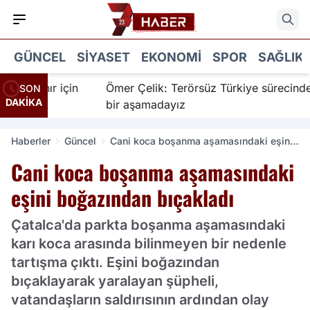
GÜNCEL
SIYASET
EKONOMI
SPOR
SAĞLIK
nanır için
Ömer Çelik: Terörsüz Türkiye sürecinde yen
SON
DAKİKA
bir aşamadayız
Haberler
Güncel
Cani koca boşanma aşamasındaki eşini
boğazından bıçakladı
Cani koca boşanma aşamasındaki
eşini boğazından bıçakladı
Çatalca'da parkta boşanma aşamasındaki
karı koca arasında bilinmeyen bir nedenle
tartışma çıktı. Eşini boğazından
bıçaklayarak yaralayan şüpheli,
vatandaşların saldırısının ardından olay