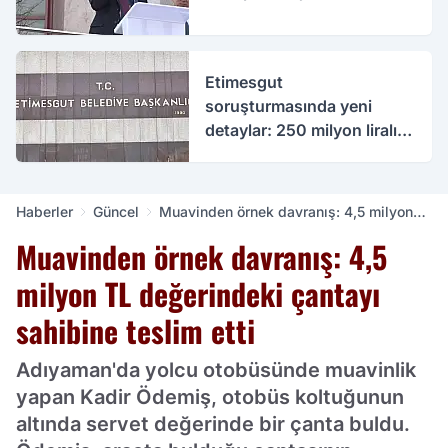
Etimesgut
soruşturmasında yeni
detaylar: 250 milyon liralık
rüşvet iddiası
Haberler
Güncel
Muavinden örnek davranış: 4,5 milyon
TL değerindeki çantayı sahibine teslim
Muavinden örnek davranış: 4,5
etti
milyon TL değerindeki çantayı
sahibine teslim etti
Adıyaman'da yolcu otobüsünde muavinlik
yapan Kadir Ödemiş, otobüs koltuğunun
altında servet değerinde bir çanta buldu.