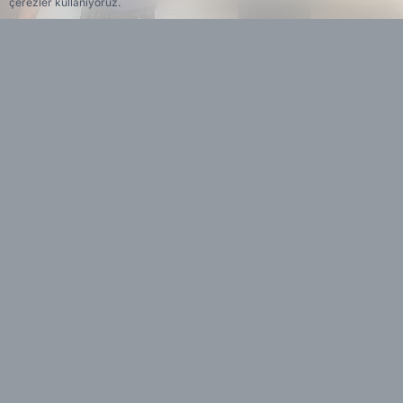
çerezler kullanıyoruz.
Yedi 23 Haber
Editöryal
Adıyaman'dan Mersin'e yolcu taşıyan özel bir
firmaya ait yolcu otobüsüne binen Deniz
Korkmaz, düğün için yanına aldığı 4 buçuk
milyon TL değerindeki altın ve çekin bulunduğu
çantayı düşürdü. Mersin'de inen Korkmaz
otogardan ayrılırken aynı otobüs ise Mersin'den
aldığı yolcularla yeniden Adıyaman'a döndü.
Yolcu seferinin tamamlanmasının ardından
otobüs muavini Kadir Ödemiş araç içerisinde
temizlik yaparken koltuk altında çanta buldu.