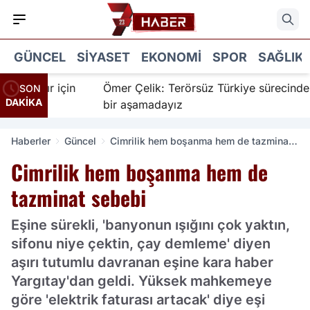
GÜNCEL
SIYASET
EKONOMI
SPOR
SAĞLIK
nanır için
Ömer Çelik: Terörsüz Türkiye sürecinde yen
SON
DAKİKA
bir aşamadayız
Haberler
Güncel
Cimrilik hem boşanma hem de tazminat
sebebi
Cimrilik hem boşanma hem de
tazminat sebebi
Eşine sürekli, 'banyonun ışığını çok yaktın,
sifonu niye çektin, çay demleme' diyen
aşırı tutumlu davranan eşine kara haber
Yargıtay'dan geldi. Yüksek mahkemeye
göre 'elektrik faturası artacak' diye eşi