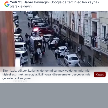
Yedi 23 Haber
kaynağını Google'da tercih edilen kaynak
olarak ekleyin!
Sitemizde, yüksek kullanıcı deneyimi sunmak ve deneyimlerinizi
kişiselleştirmek amacıyla, ilgili yasal düzenlemeler çerçevesinde
Kapat
Yedi 23 Haber
çerezler kullanıyoruz.
Editöryal
Olay, sabah 05.00 sıralarında Esenyurt Pınar
Mahallesi'nde yaşandı. Edinilen bilgiye göre