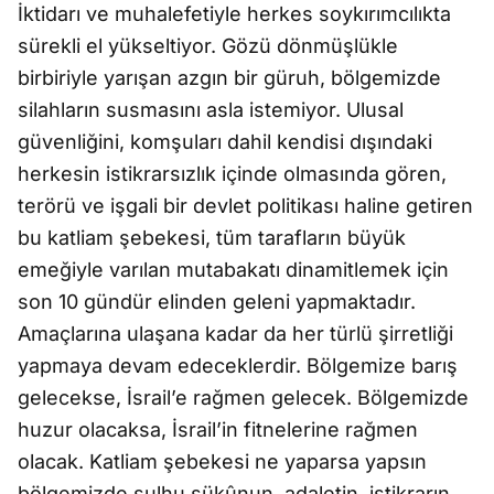
İktidarı ve muhalefetiyle herkes soykırımcılıkta
sürekli el yükseltiyor. Gözü dönmüşlükle
birbiriyle yarışan azgın bir güruh, bölgemizde
silahların susmasını asla istemiyor. Ulusal
güvenliğini, komşuları dahil kendisi dışındaki
herkesin istikrarsızlık içinde olmasında gören,
terörü ve işgali bir devlet politikası haline getiren
bu katliam şebekesi, tüm tarafların büyük
emeğiyle varılan mutabakatı dinamitlemek için
son 10 gündür elinden geleni yapmaktadır.
Amaçlarına ulaşana kadar da her türlü şirretliği
yapmaya devam edeceklerdir. Bölgemize barış
gelecekse, İsrail’e rağmen gelecek. Bölgemizde
huzur olacaksa, İsrail’in fitnelerine rağmen
olacak. Katliam şebekesi ne yaparsa yapsın
bölgemizde sulhu sükûnun, adaletin, istikrarın,