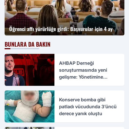
Öğrenci affı yürürlüğe girdi: Başvurular için 4 ay
BUNLARA DA BAKIN
AHBAP Derneği
soruşturmasında yeni
gelişme: Yönetimine
kayyım atandı
Konserve bomba gibi
patladı vücudunda 3’üncü
derece yanık oluştu