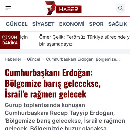
GÜNCEL
SIYASET
EKONOMI
SPOR
SAĞLIK
nanır için
Ömer Çelik: Terörsüz Türkiye sürecinde yeni
SON
DAKİKA
bir aşamadayız
Haberler
Güncel
Cumhurbaşkanı Erdoğan: Bölgemize
barış gelecekse, İsrail'e rağmen gelecek
Cumhurbaşkanı Erdoğan:
Bölgemize barış gelecekse,
İsrail'e rağmen gelecek
Gurup toplantısında konuşan
Cumhurbaşkanı Recep Tayyip Erdoğan,
'Bölgemize barış gelecekse, İsrail'e rağmen
gelecek. Bölgemizde huzur olacaksa,