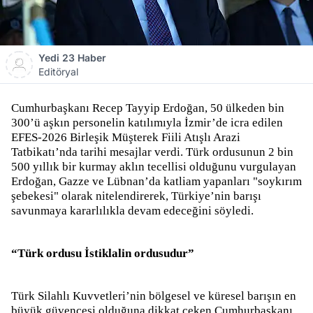
Yedi 23 Haber
Editöryal
Cumhurbaşkanı Recep Tayyip Erdoğan, 50 ülkeden bin
300’ü aşkın personelin katılımıyla İzmir’de icra edilen
EFES-2026 Birleşik Müşterek Fiili Atışlı Arazi
Tatbikatı’nda tarihi mesajlar verdi. Türk ordusunun 2 bin
500 yıllık bir kurmay aklın tecellisi olduğunu vurgulayan
Erdoğan, Gazze ve Lübnan’da katliam yapanları "soykırım
şebekesi" olarak nitelendirerek, Türkiye’nin barışı
savunmaya kararlılıkla devam edeceğini söyledi.
“Türk ordusu İstiklalin ordusudur”
Türk Silahlı Kuvvetleri’nin bölgesel ve küresel barışın en
büyük güvencesi olduğuna dikkat çeken Cumhurbaşkanı