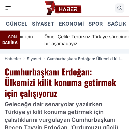
GÜNCEL
SIYASET
EKONOMI
SPOR
SAĞLIK
 İnanır için
Ömer Çelik: Terörsüz Türkiye sürecinde ye
SON
DAKİKA
bir aşamadayız
Haberler
Siyaset
Cumhurbaşkanı Erdoğan: Ülkemizi kilit
konuma getirmek için çalışıyoruz
Cumhurbaşkanı Erdoğan:
Ülkemizi kilit konuma getirmek
için çalışıyoruz
Geleceğe dair senaryolar yazılırken
Türkiye'yi kilit konuma getirmek için
çalıştıklarını vurgulayan Cumhurbaşkanı
Recep Tayyip Erdoğan, 'Ordumuzu güçlü