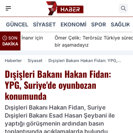
GÜNCEL
SIYASET
EKONOMI
SPOR
SAĞLIK
dir İnanır için
Ömer Çelik: Terörsüz Türkiye sürecinde
SON
DAKİKA
bir aşamadayız
Haberler
Siyaset
Dışişleri Bakanı Hakan Fidan: YPG,
Suriye'de oyunbozan konumunda
Dışişleri Bakanı Hakan Fidan:
YPG, Suriye'de oyunbozan
konumunda
Dışişleri Bakanı Hakan Fidan, Suriye
Dışişleri Bakanı Esad Hasan Şeybani ile
yaptığı görüşmenin ardından basın
toplantısında açıklamalarda bulundu.