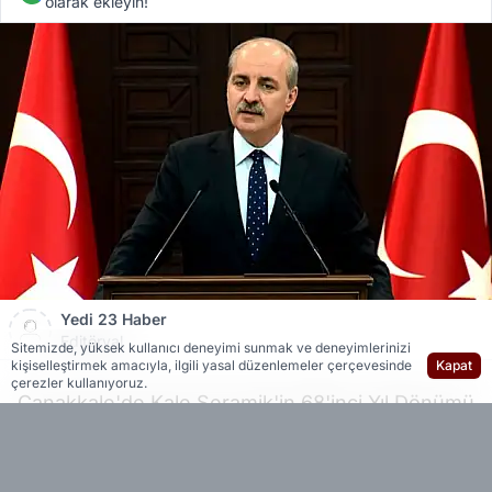
olarak ekleyin!
Yedi 23 Haber
Editöryal
Sitemizde, yüksek kullanıcı deneyimi sunmak ve deneyimlerinizi
kişiselleştirmek amacıyla, ilgili yasal düzenlemeler çerçevesinde
Kapat
çerezler kullanıyoruz.
Çanakkale'de Kale Seramik'in 68'inci Yıl Dönümü
programında konuşan TBMM Başkanı
Kurtulmuş,