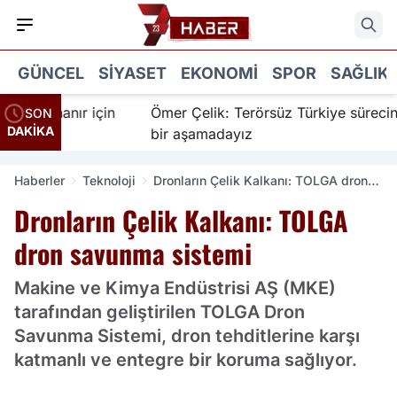
GÜNCEL
SIYASET
EKONOMI
SPOR
SAĞLIK
r İnanır için
Ömer Çelik: Terörsüz Türkiye sürecinde 
SON
DAKİKA
bir aşamadayız
Haberler
Teknoloji
Dronların Çelik Kalkanı: TOLGA dron
savunma sistemi
Dronların Çelik Kalkanı: TOLGA
dron savunma sistemi
Makine ve Kimya Endüstrisi AŞ (MKE)
tarafından geliştirilen TOLGA Dron
Savunma Sistemi, dron tehditlerine karşı
katmanlı ve entegre bir koruma sağlıyor.