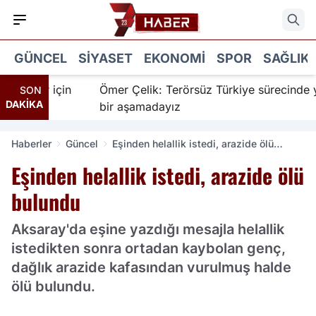
GÜNCEL
SIYASET
EKONOMI
SPOR
SAĞLIK
anır için
Ömer Çelik: Terörsüz Türkiye sürecinde yeni
SON
DAKİKA
bir aşamadayız
Haberler
Güncel
Eşinden helallik istedi, arazide ölü
bulundu
Eşinden helallik istedi, arazide ölü
bulundu
Aksaray'da eşine yazdığı mesajla helallik
istedikten sonra ortadan kaybolan genç,
dağlık arazide kafasından vurulmuş halde
ölü bulundu.