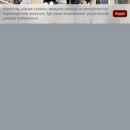
Sitemizde, yüksek kullanıcı deneyimi sunmak ve deneyimlerinizi
kişiselleştirmek amacıyla, ilgili yasal düzenlemeler çerçevesinde
Kapat
çerezler kullanıyoruz.
Yedi 23 Haber
Editöryal
İstanbul Emniyet Müdürlüğü Asayiş Şube
Müdürlüğü Aranan Şahıslar Büro Amirliği
ekipleri, firari hükümlülerin yakalanmasına
yönelik yürüttükleri çalışmalar kapsamında,
'hırsızlık' suçundan 157 kaydı bulunan ve
hakkında toplam 127 yıl 27 gün kesinleşmiş
hapis cezası bulunan Elif Ş.'nin (32) yakalanması
için çalışma başlattı. Polis ekipleri, şüphelinin
sistemde kayıtlı herhangi bir adres bilgisine