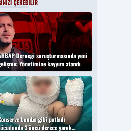
GINIZI ÇEKEBILIR
o vermişti:
Başsavcıvekili
Ömer Faruk
Aydıner o anları
anlattı
AHBAP Derneği soruşturmasında yeni
gelişme: Yönetimine kayyım atandı
Konserve bomba gibi patladı
vücudunda 3’üncü derece yanık