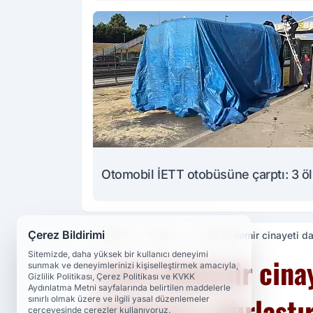
Otomobil İETT otobüsüne çarptı: 3 ö
Çerez Bildirimi
Haberler
Güncel
Leyla Aydemir cinayeti d
Sitemizde, daha yüksek bir kullanıcı deneyimi
Leyla Aydemir cina
sunmak ve deneyimlerinizi kişiselleştirmek amacıyla,
Gizlilik Politikası, Çerez Politikası ve KVKK
Aydınlatma Metni sayfalarında belirtilen maddelerle
Aydemir'e ağırlaşt
sınırlı olmak üzere ve ilgili yasal düzenlemeler
çerçevesinde çerezler kullanıyoruz.