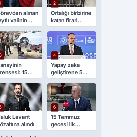
1
2
örevden alınan
Ortalığı birbirine
aytlı valinin
katan firari
şine sürpriz
maymun, kadını
örev
yaraladı
3
4
anayinin
Yapay zeka
rensesi: 15
geliştirene 5
aşında 5 çırağı
milyon lira kredi
ar
desteği
5
6
aluk Levent
15 Temmuz
özaltına alındı
gecesi ilk
gözaltı talimatını