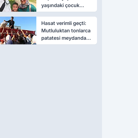
yaşındaki çocuk
öldü, annesi yoğun
bakımda
Hasat verimli geçti:
Mutluluktan tonlarca
patatesi meydanda
dağıttı