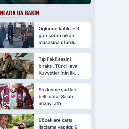
oluştu
NLARA DA BAKIN
Oğlunun katili ile 3
gün sonra nikah
masasına oturdu
Tıp Fakültesini
bıraktı, Türk Hava
Kuvvetleri'nin ilk
kadın paşası oldu
Sözleşme şartları
belli oldu: Salah
imzayı attı
Böceklere karşı
ilaçlama yapıldı: 9