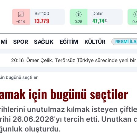
Bist100
Dolar
₺
13.779
47,74
-0.14
0.25
0.
MI
SPOR
SAĞLIK
EĞITIM
KÜLTÜR
RESMI İL
rsüz Türkiye sürecinde yeni bir aşamadayız
çin bugünü seçtiler
mamak için bugünü seçtiler
rihlerini unutulmaz kılmak isteyen çiftler
ihi 26.06.2026'yı tercih etti. Unutkan 
ğunluk oluşturdu.