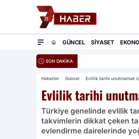
GÜNCEL
SIYASET
EKONO
20:16
Ömer Çelik: Terö
SON DAKİKA
Haberler
Güncel
Evlilik tarihi unutmamak i
Evlilik tarihi unut
Türkiye genelinde evlilik ta
takvimlerin dikkat çeken tar
evlendirme dairelerinde yo