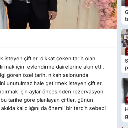
G
t
e
g
k isteyen çiftler, dikkat çeken tarih olan
S
ırmak için
evlendirme dairelerine akın etti.
p
y
ilgi gören özel tarih, nikah salonunda
v
ini unutulmaz hale getirmek isteyen çiftler,
çlandırmak için aylar öncesinden rezervasyon
ı bu tarihe göre planlayan çiftler, günün
ılda kalıcılığını da önemli bir tercih sebebi
H
g