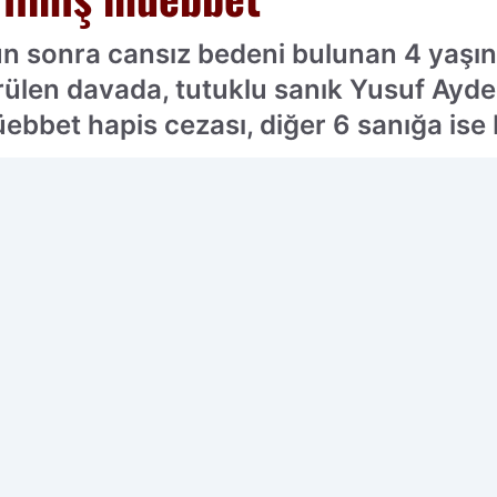
n sonra cansız bedeni bulunan 4 yaşın
rülen davada, tutuklu sanık Yusuf Aydem
ebbet hapis cezası, diğer 6 sanığa ise b
cih edilen kaynak olarak ekleyin!