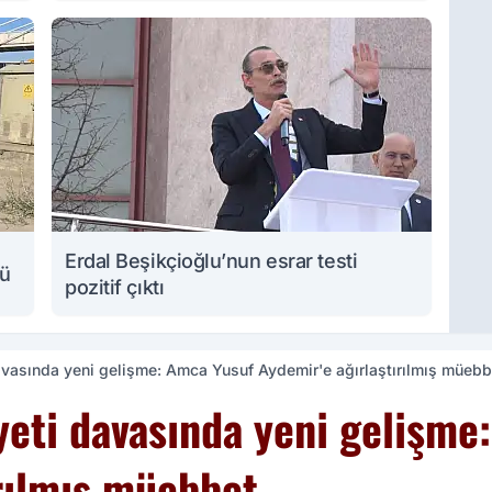
Erdal Beşikçioğlu’nun esrar testi
lü
pozitif çıktı
avasında yeni gelişme: Amca Yusuf Aydemir'e ağırlaştırılmış müebb
yeti davasında yeni gelişme
ırılmış müebbet