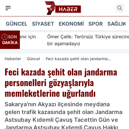
GÜNCEL
SIYASET
EKONOMI
SPOR
SAĞLIK
 İnanır için
Ömer Çelik: Terörsüz Türkiye sürecinde ye
SON
DAKİKA
bir aşamadayız
Haberler
Güncel
Feci kazada şehit olan jandarma
personelleri gözyaşlarıyla
Feci kazada şehit olan jandarma
memleketlerine uğurlandı
personelleri gözyaşlarıyla
memleketlerine uğurlandı
Sakarya'nın Akyazı ilçesinde meydana
gelen trafik kazasında şehit olan Jandarma
Astsubay Kıdemli Çavuş Tacettin Gün ve
Jandarma Astsubay Kıdemli Çavuş Hakkı