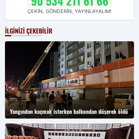
90 534 211 61 66
ÇEKİN, GÖNDERİN, YAYINLAYALIM!
İLGINIZI ÇEKEBILIR
Yangından kaçmak isterken balkondan düşerek öldü