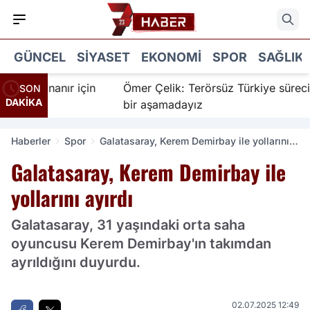
GÜNCEL
SIYASET
EKONOMI
SPOR
SAĞLIK
 İnanır için
Ömer Çelik: Terörsüz Türkiye sürecinde y
SON
DAKİKA
bir aşamadayız
Haberler
Spor
Galatasaray, Kerem Demirbay ile yollarını
ayırdı
Galatasaray, Kerem Demirbay ile
yollarını ayırdı
Galatasaray, 31 yaşındaki orta saha
oyuncusu Kerem Demirbay'ın takımdan
ayrıldığını duyurdu.
02.07.2025 12:49