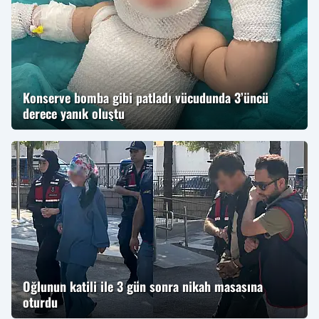
Konserve bomba gibi patladı vücudunda 3’üncü
derece yanık oluştu
Oğlunun katili ile 3 gün sonra nikah masasına
oturdu