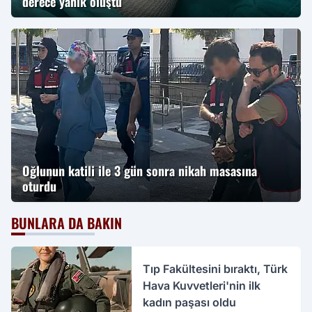
derece yanık oluştu
Oğlunun katili ile 3 gün sonra nikah masasına
oturdu
BUNLARA DA BAKIN
Tıp Fakültesini bıraktı, Türk
Hava Kuvvetleri'nin ilk
kadın paşası oldu