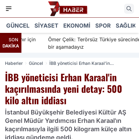
GÜNCEL
SIYASET
EKONOMI
SPOR
SAĞLIK
İnanır için
Ömer Çelik: Terörsüz Türkiye sürecinde yen
SON
DAKİKA
bir aşamadayız
Haberler
Güncel
İBB yöneticisi Erhan Karaal'in
kaçırılmasında yeni detay: 500 kilo altın
İBB yöneticisi Erhan Karaal'in
iddiası
kaçırılmasında yeni detay: 500
kilo altın iddiası
İstanbul Büyükşehir Belediyesi Kültür AŞ
Genel Müdür Yardımcısı Erhan Karaal'ın
kaçırılmasıyla ilgili 500 kilogram külçe altın
iddiası gündeme geldi.