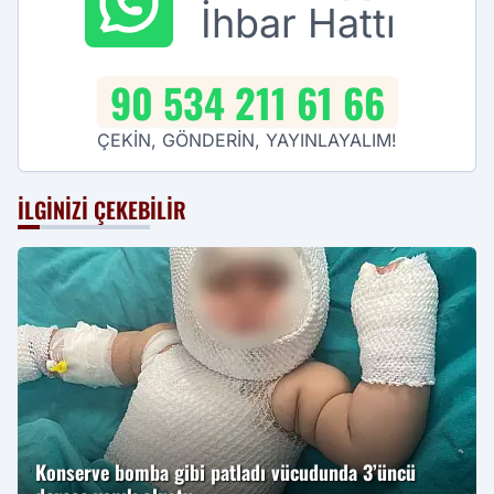
İhbar Hattı
90 534 211 61 66
ÇEKİN, GÖNDERİN, YAYINLAYALIM!
İLGINIZI ÇEKEBILIR
Konserve bomba gibi patladı vücudunda 3’üncü