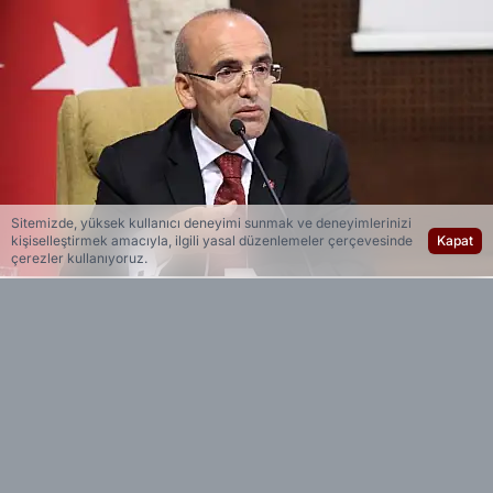
Sitemizde, yüksek kullanıcı deneyimi sunmak ve deneyimlerinizi
kişiselleştirmek amacıyla, ilgili yasal düzenlemeler çerçevesinde
Kapat
çerezler kullanıyoruz.
Yedi 23 Haber
Editöryal
İstanbul Büyükşehir Belediye (İBB) Başkanı
Ekrem İmamoğlu’nun sabaha karşı gözaltına
alınmasının ardından piyasalar sert tepki verdi.