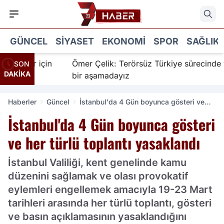
GÜNCEL
SIYASET
EKONOMI
SPOR
SAĞLIK
nanır için
Ömer Çelik: Terörsüz Türkiye sürecinde yeni
SON
DAKİKA
bir aşamadayız
Haberler
Güncel
İstanbul'da 4 Gün boyunca gösteri ve
her türlü toplantı yasaklandı
İstanbul'da 4 Gün boyunca gösteri
ve her türlü toplantı yasaklandı
İstanbul Valiliği, kent genelinde kamu
düzenini sağlamak ve olası provokatif
eylemleri engellemek amacıyla 19-23 Mart
tarihleri arasında her türlü toplantı, gösteri
ve basın açıklamasının yasaklandığını