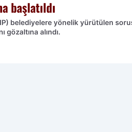
a başlatıldı
HP) belediyelere yönelik yürütülen so
 gözaltına alındı.
cih edilen kaynak olarak ekleyin!