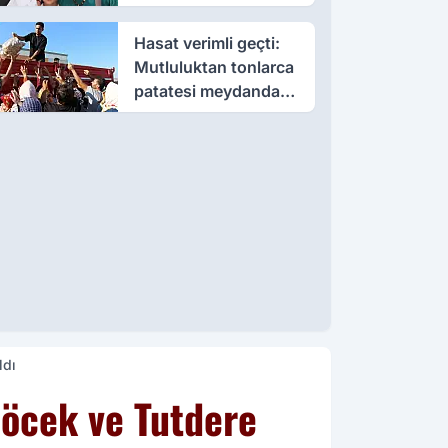
öldü, annesi yoğun
bakımda
Hasat verimli geçti:
Mutluluktan tonlarca
patatesi meydanda
dağıttı
ldı
Böcek ve Tutdere