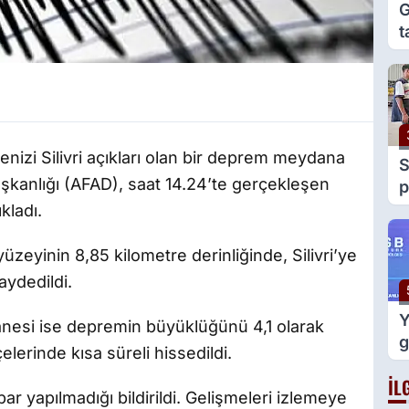
G
t
e
g
izi Silivri açıkları olan bir deprem meydana
S
aşkanlığı (AFAD), saat 14.24’te gerçekleşen
p
y
kladı.
v
zeyinin 8,85 kilometre derinliğinde, Silivri’ye
aydedildi.
Y
hanesi ise depremin büyüklüğünü 4,1 olarak
g
lerinde kısa süreli hissedildi.
m
İL
d
ar yapılmadığı bildirildi. Gelişmeleri izlemeye