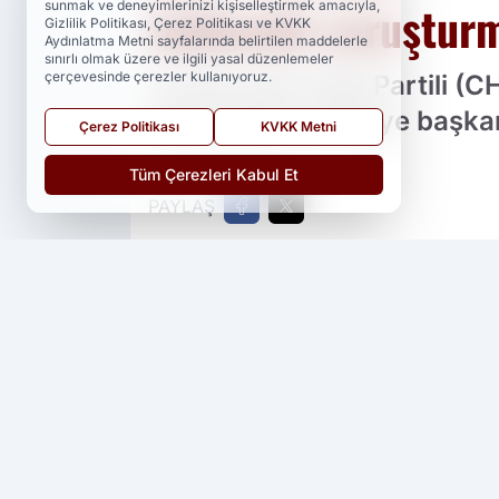
hakkında soruşturm
sunmak ve deneyimlerinizi kişiselleştirmek amacıyla,
Gizlilik Politikası, Çerez Politikası ve KVKK
Aydınlatma Metni sayfalarında belirtilen maddelerle
sınırlı olmak üzere ve ilgili yasal düzenlemeler
çerçevesinde çerezler kullanıyoruz.
Cumhuriyet Halk Partili (C
büyükşehir belediye başkanı
Çerez Politikası
KVKK Metni
Tüm Çerezleri Kabul Et
PAYLAŞ
Yedi 23 Haber
kaynağını Google'da ter