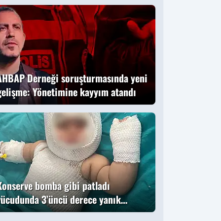
AHBAP Derneği soruşturmasında yeni
gelişme: Yönetimine kayyım atandı
Konserve bomba gibi patladı
vücudunda 3’üncü derece yanık
oluştu