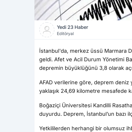
Yedi 23 Haber
Editöryal
İstanbul'da, merkez üssü Marmara Den
geldi. Afet ve Acil Durum Yönetimi B
depremin büyüklüğünü 3,8 olarak açı
AFAD verilerine göre, deprem deniz yü
yaklaşık 24,69 kilometre mesafede k
Boğaziçi Üniversitesi Kandilli Rasat
duyurdu. Deprem, İstanbul’un bazı ilçe
Yetkililerden herhangi bir olumsuz ihb