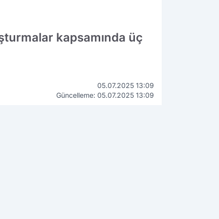
ruşturmalar kapsamında üç
05.07.2025 13:09
Güncelleme: 05.07.2025 13:09
WhatsApp
İhbar Hattı
90 534 211 61 66
ÇEKİN, GÖNDERİN, YAYINLAYALIM!