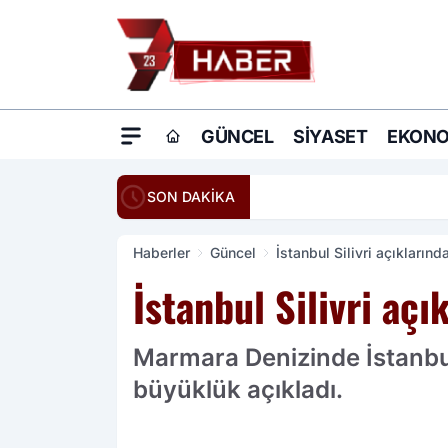
GÜNCEL
SIYASET
EKONO
20:16
Ömer Çelik: Terö
SON DAKİKA
Haberler
Güncel
İstanbul Silivri açıkların
İstanbul Silivri aç
Marmara Denizinde İstanbul 
büyüklük açıkladı.