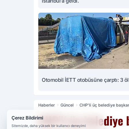
İstanbul’a geldi.
Otomobil İETT otobüsüne çarptı: 3 ö
Haberler
Güncel
CHP'li üç belediye başkan
CHP'li üç belediye 
Çerez Bildirimi
Sitemizde, daha yüksek bir kullanıcı deneyimi