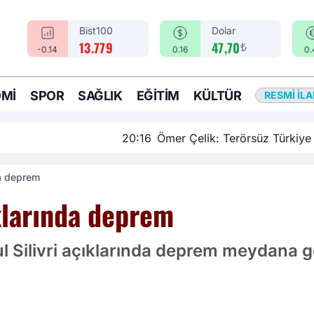
Bist100
Dolar
₺
13.779
47,70
-0.14
0.16
0.
MI
SPOR
SAĞLIK
EĞITIM
KÜLTÜR
RESMI İL
rsüz Türkiye sürecinde yeni bir aşamadayız
da deprem
ıklarında deprem
Silivri açıklarında deprem meydana gel