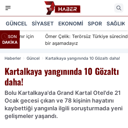
GÜNCEL
SIYASET
EKONOMI
SPOR
SAĞLIK
İnanır için
Ömer Çelik: Terörsüz Türkiye sürecinde ye
SON
DAKİKA
bir aşamadayız
Haberler
Güncel
Kartalkaya yangınında 10 Gözaltı daha!
Kartalkaya yangınında 10 Gözaltı
daha!
Bolu Kartalkaya'da Grand Kartal Otel'de 21
Ocak gecesi çıkan ve 78 kişinin hayatını
kaybettiği yangınla ilgili soruşturmada yeni
gelişmeler yaşandı.