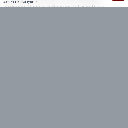
çerezler kullanıyoruz.
Erdoğan, Ramazan Bayramı tatilinin 9 gün
olduğunu açıkladı.
Cumhurbaşkanı Erdoğan, '2, 3 ve 4 Nisan'da
kamu çalışanlarımız idari izinli sayılacak. Böylece
milletimiz bayramda toplam 9 günlük tatil yapma
imkanına kavuşacak' diye konuştu..
Yedi 23 Haber - Bizi Sosyal Medyada
Takip Edin!
Facebook
X.com