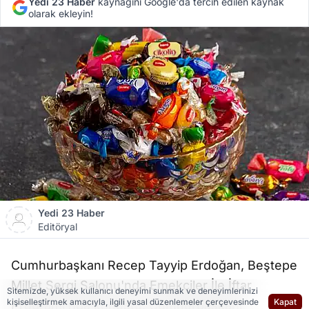
Yedi 23 Haber
kaynağını Google'da tercih edilen kaynak
olarak ekleyin!
Yedi 23 Haber
Editöryal
Cumhurbaşkanı Recep Tayyip Erdoğan, Beştepe
Millet Sergi Salonu'nda Emekçiler İle İftar
Sitemizde, yüksek kullanıcı deneyimi sunmak ve deneyimlerinizi
kişiselleştirmek amacıyla, ilgili yasal düzenlemeler çerçevesinde
Kapat
Programı'nda konuştu. Cumhurbaşkanı