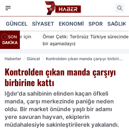
GÜNCEL
SIYASET
EKONOMI
SPOR
SAĞLIK
nanır için
Ömer Çelik: Terörsüz Türkiye sürecinde yeni
SON
DAKİKA
bir aşamadayız
Haberler
Güncel
Kontrolden çıkan manda çarşıyı birbirine
kattı
Kontrolden çıkan manda çarşıyı
birbirine kattı
Iğdır'da sahibinin elinden kaçan öfkeli
manda, çarşı merkezinde paniğe neden
oldu. Bir market önünde yaşlı bir adamı
yere savuran hayvan, ekiplerin
müdahalesiyle sakinleştirilerek yakalandı.