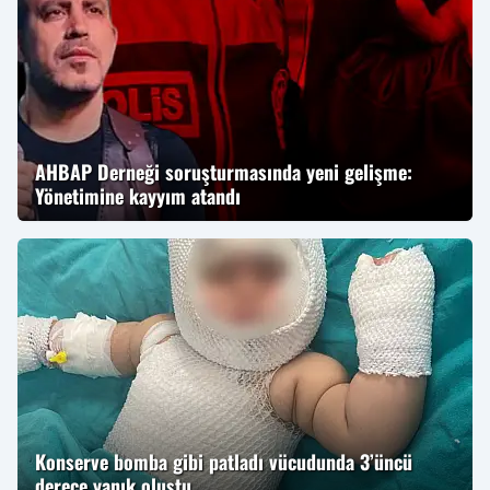
AHBAP Derneği soruşturmasında yeni gelişme:
Yönetimine kayyım atandı
Konserve bomba gibi patladı vücudunda 3’üncü
derece yanık oluştu