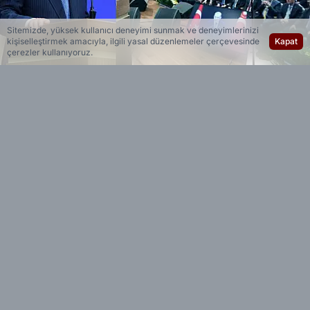
Sitemizde, yüksek kullanıcı deneyimi sunmak ve deneyimlerinizi
kişiselleştirmek amacıyla, ilgili yasal düzenlemeler çerçevesinde
Kapat
çerezler kullanıyoruz.
Yedi 23 Haber
Editöryal
Cumhurbaşkanı Recep Tayyip Erdoğan, AK Parti
Kongre Merkezi’nde düzenlenen Genişletilmiş İl
Başkanları Toplantısı’nda yaptığı konuşmada,
yurt dışında yaşayan Türk vatandaşlarına yönelik
muhalefetin yaklaşımını eleştirdi.
Cumhurbaşkanı Erdoğan, Avrupa başta olmak
üzere dünyanın farklı ülkelerinde yaşayan
Türklerin Türkiye için önemli katkılar sunduğunu