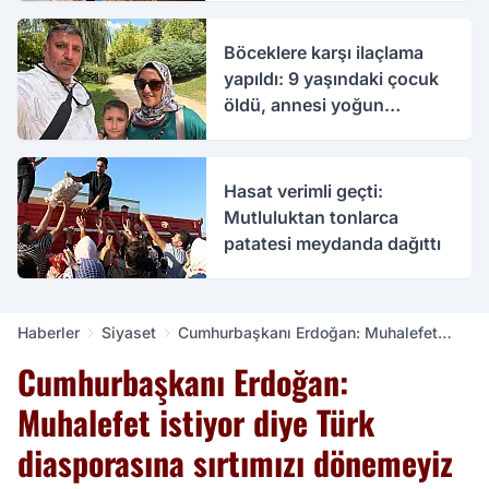
Böceklere karşı ilaçlama
yapıldı: 9 yaşındaki çocuk
öldü, annesi yoğun
bakımda
Hasat verimli geçti:
Mutluluktan tonlarca
patatesi meydanda dağıttı
Haberler
Siyaset
Cumhurbaşkanı Erdoğan: Muhalefet
istiyor diye Türk diasporasına sırtımızı
Cumhurbaşkanı Erdoğan:
dönemeyiz
Muhalefet istiyor diye Türk
diasporasına sırtımızı dönemeyiz