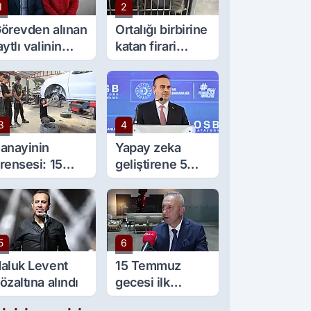
1
2
örevden alınan
Ortalığı birbirine
aytlı valinin
katan firari
şine sürpriz
maymun, kadını
örev
yaraladı
3
4
anayinin
Yapay zeka
rensesi: 15
geliştirene 5
aşında 5 çırağı
milyon lira kredi
ar
desteği
5
6
aluk Levent
15 Temmuz
özaltına alındı
gecesi ilk
gözaltı talimatını