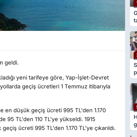
G
t
e
g
m geldi.
S
p
adığı yeni tarifeye göre, Yap-İşlet-Devret
y
yollarda geçiş ücretleri 1 Temmuz itibarıyla
v
e en düşük geçiş ücreti 995 TL'den 1.170
H
e 95 TL'den 110 TL'ye yükseldi. 1915
g
eçiş ücreti 995 TL'den 1.170 TL'ye çıkarıldı.