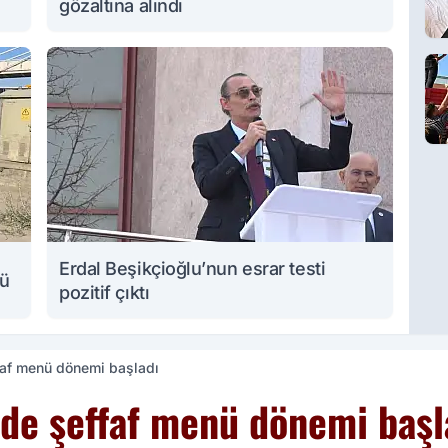
gözaltına alındı
Erdal Beşikçioğlu’nun esrar testi
lü
pozitif çıktı
faf menü dönemi başladı
rde şeffaf menü dönemi başl