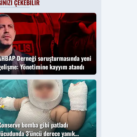
GINIZI ÇEKEBILIR
o vermişti:
Başsavcıvekili
Ömer Faruk
Aydıner o anları
anlattı
AHBAP Derneği soruşturmasında yeni
gelişme: Yönetimine kayyım atandı
Konserve bomba gibi patladı
vücudunda 3’üncü derece yanık