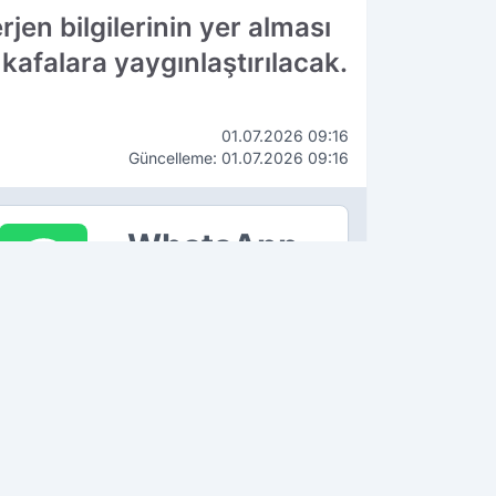
rjen bilgilerinin yer alması
afalara yaygınlaştırılacak.
01.07.2026 09:16
Güncelleme: 01.07.2026 09:16
WhatsApp
İhbar Hattı
90 534 211 61 66
ÇEKİN, GÖNDERİN, YAYINLAYALIM!
K OKUNANLAR