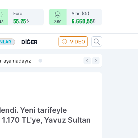
Euro
Altın (Gr)
₺
₺
55,25
6.660,55
43
2.59
VİDEO
DIĞER
ANLAR
14:18
Merkez Bankası fa
endi. Yeni tarifeyle
1.170 TL'ye, Yavuz Sultan