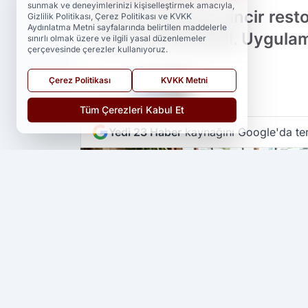
sunmak ve deneyimlerinizi kişiselleştirmek amacıyla,
Bugün itibarıyla zincir rest
Gizlilik Politikası, Çerez Politikası ve KVKK
Aydınlatma Metni sayfalarında belirtilen maddelerle
zorunlu hale geldi. Uygula
sınırlı olmak üzere ve ilgili yasal düzenlemeler
çerçevesinde çerezler kullanıyoruz.
Çerez Politikası
KVKK Metni
PAYLAŞ
Tüm Çerezleri Kabul Et
Yedi 23 Haber
kaynağını Google'da ter