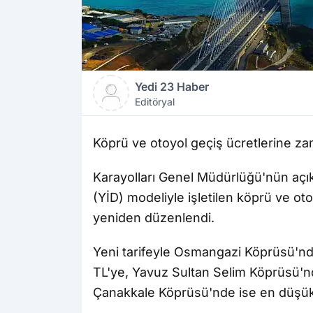
Yedi 23 Haber
Editöryal
Köprü ve otoyol geçiş ücretlerine za
Karayolları Genel Müdürlüğü'nün açıkl
(YİD) modeliyle işletilen köprü ve oto
yeniden düzenlendi.
Yeni tarifeyle Osmangazi Köprüsü'nd
TL'ye, Yavuz Sultan Selim Köprüsü'nd
Çanakkale Köprüsü'nde ise en düşük g