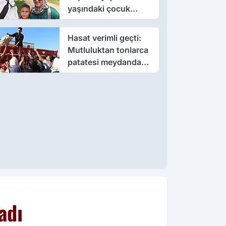
yaşındaki çocuk
öldü, annesi yoğun
bakımda
Hasat verimli geçti:
Mutluluktan tonlarca
patatesi meydanda
dağıttı
adı