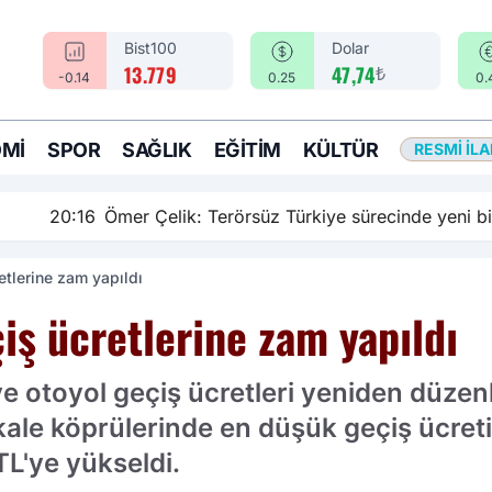
Bist100
Dolar
₺
13.779
47,74
-0.14
0.25
0.
MI
SPOR
SAĞLIK
EĞITIM
KÜLTÜR
RESMI İL
rsüz Türkiye sürecinde yeni bir aşamadayız
etlerine zam yapıldı
iş ücretlerine zam yapıldı
e otoyol geçiş ücretleri yeniden düzenl
e köprülerinde en düşük geçiş ücreti 
TL'ye yükseldi.