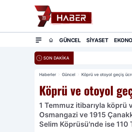
GÜNCEL
SIYASET
EKONO
20:16
Ömer Çelik: Terö
SON DAKİKA
Haberler
Güncel
Köprü ve otoyol geçiş ücr
Köprü ve otoyol geç
1 Temmuz itibarıyla köprü v
Osmangazi ve 1915 Çanakkal
Selim Köprüsü'nde ise 110 