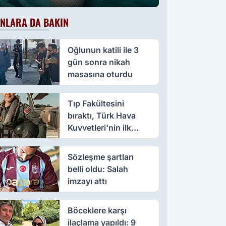
oluştu
NLARA DA BAKIN
Oğlunun katili ile 3
gün sonra nikah
masasına oturdu
Tıp Fakültesini
bıraktı, Türk Hava
Kuvvetleri'nin ilk
kadın paşası oldu
Sözleşme şartları
belli oldu: Salah
imzayı attı
Böceklere karşı
ilaçlama yapıldı: 9