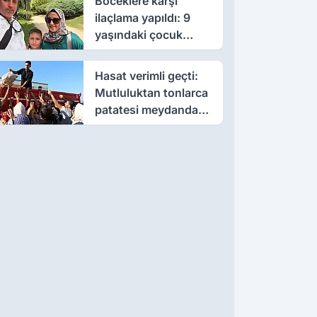
Böceklere karşı
ilaçlama yapıldı: 9
yaşındaki çocuk
öldü, annesi yoğun
bakımda
Hasat verimli geçti:
Mutluluktan tonlarca
patatesi meydanda
dağıttı