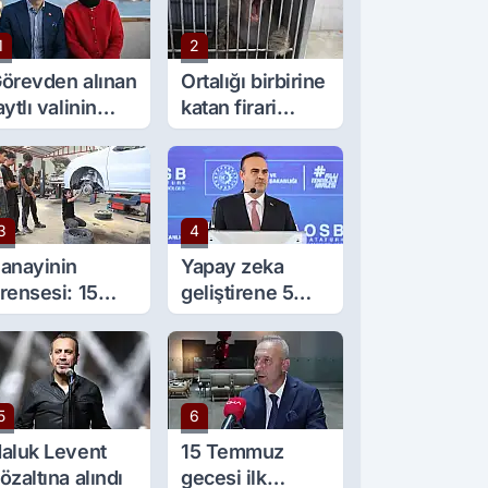
1
2
örevden alınan
Ortalığı birbirine
aytlı valinin
katan firari
şine sürpriz
maymun, kadını
örev
yaraladı
3
4
anayinin
Yapay zeka
rensesi: 15
geliştirene 5
aşında 5 çırağı
milyon lira kredi
ar
desteği
5
6
aluk Levent
15 Temmuz
özaltına alındı
gecesi ilk