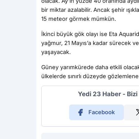
olacak. Ay’ın yüzde 40 oranında aydın
bir miktar azalabilir. Ancak şehir ışık
15 meteor görmek mümkün.
İkinci büyük gök olayı ise Eta Aqua
yağmur, 21 Mayıs’a kadar sürecek v
yaşayacak.
Güney yarımkürede daha etkili olaca
ülkelerde sınırlı düzeyde gözlemlene
Yedi 23 Haber - Biz
Facebook