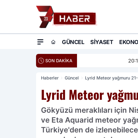
GÜNCEL
SIYASET
EKONO
20:16
Ömer Çelik: Terö
SON DAKİKA
Haberler
Güncel
Lyrid Meteor yağmuru 21-
Lyrid Meteor yağmu
Gökyüzü meraklıları için Ni
ve Eta Aquarid meteor yağmur
Türkiye'den de izlenebilec