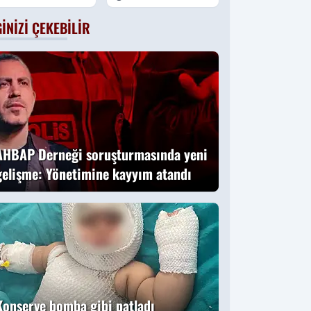
gözaltı talimatını
GINIZI ÇEKEBILIR
o vermişti:
Başsavcıvekili
Ömer Faruk
Aydıner o anları
anlattı
AHBAP Derneği soruşturmasında yeni
gelişme: Yönetimine kayyım atandı
Konserve bomba gibi patladı