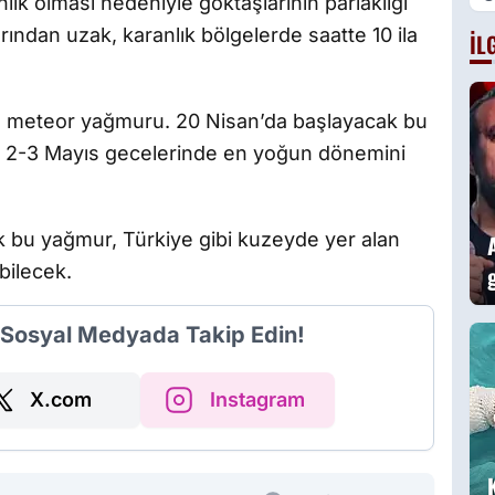
lık olması nedeniyle göktaşlarının parlaklığı
larından uzak, karanlık bölgelerde saatte 10 ila
İL
rid meteor yağmuru. 20 Nisan’da başlayacak bu
e 2-3 Mayıs gecelerinde en yoğun dönemini
k bu yağmur, Türkiye gibi kuzeyde yer alan
bilecek.
i Sosyal Medyada Takip Edin!
X.com
Instagram