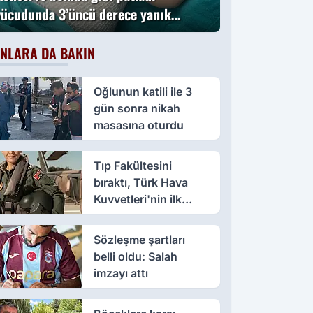
vücudunda 3’üncü derece yanık
oluştu
NLARA DA BAKIN
Oğlunun katili ile 3
gün sonra nikah
masasına oturdu
Tıp Fakültesini
bıraktı, Türk Hava
Kuvvetleri'nin ilk
kadın paşası oldu
Sözleşme şartları
belli oldu: Salah
imzayı attı