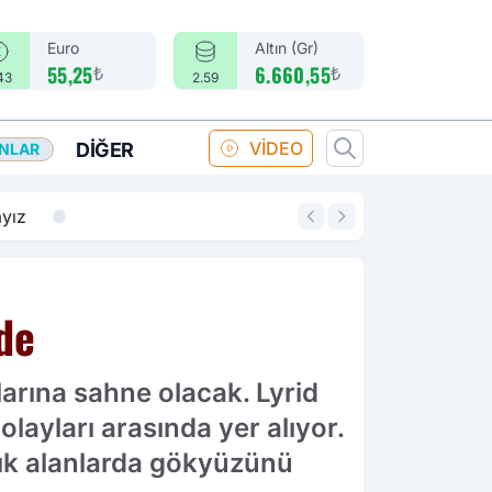
Euro
Altın (Gr)
₺
₺
55,25
6.660,55
43
2.59
VİDEO
DIĞER
ANLAR
14:18
Merkez Bankası fa
de
larına sahne olacak. Lyrid
layları arasında yer alıyor.
çık alanlarda gökyüzünü