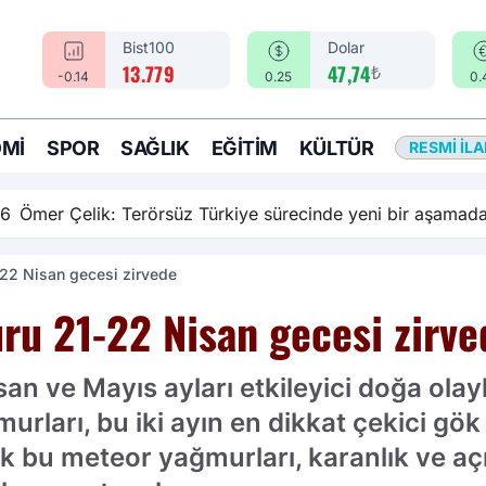
Bist100
Dolar
₺
13.779
47,74
-0.14
0.25
0.
MI
SPOR
SAĞLIK
EĞITIM
KÜLTÜR
RESMI İL
rsüz Türkiye sürecinde yeni bir aşamadayız
22 Nisan gecesi zirvede
ru 21-22 Nisan gecesi zirve
san ve Mayıs ayları etkileyici doğa olay
ları, bu iki ayın en dikkat çekici gök o
ek bu meteor yağmurları, karanlık ve a