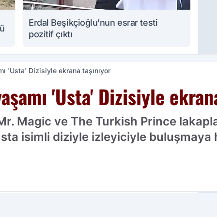
Erdal Beşikçioğlu’nun esrar testi
lü
pozitif çıktı
ı 'Usta' Dizisiyle ekrana taşınıyor
aşamı 'Usta' Dizisiyle ekran
r. Magic ve The Turkish Prince lakapla
ta isimli diziyle izleyiciyle buluşmaya 
cih edilen kaynak olarak ekleyin!