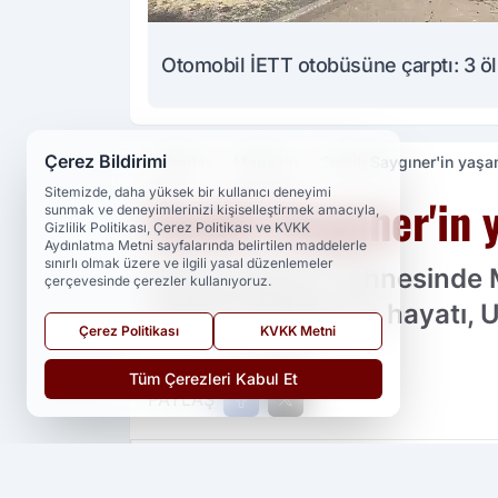
Otomobil İETT otobüsüne çarptı: 3 ö
Çerez Bildirimi
Haberler
Magazin
Semih Saygıner'in yaşam
Sitemizde, daha yüksek bir kullanıcı deneyimi
Semih Saygıner'in y
sunmak ve deneyimlerinizi kişiselleştirmek amacıyla,
Gizlilik Politikası, Çerez Politikası ve KVKK
Aydınlatma Metni sayfalarında belirtilen maddelerle
sınırlı olmak üzere ve ilgili yasal düzenlemeler
Dünya bilardo sahnesinde M
çerçevesinde çerezler kullanıyoruz.
Semih Saygıner'in hayatı, Us
Çerez Politikası
KVKK Metni
Tüm Çerezleri Kabul Et
PAYLAŞ
Yedi 23 Haber
kaynağını Google'da ter