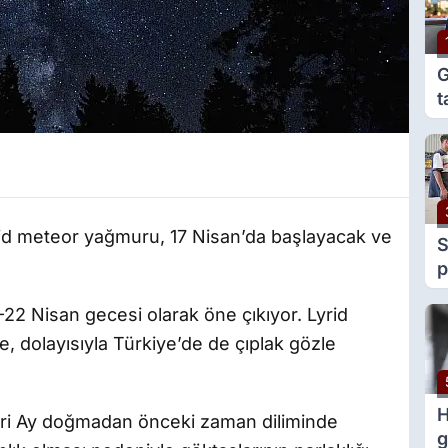
G
t
e
g
rid meteor yağmuru, 17 Nisan’da başlayacak ve
S
p
y
-22 Nisan gecesi olarak öne çıkıyor. Lyrid
v
, dolayısıyla Türkiye’de de çıplak gözle
H
eri Ay doğmadan önceki zaman diliminde
g