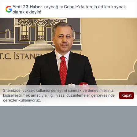
Yedi 23 Haber
kaynağını Google'da tercih edilen kaynak
olarak ekleyin!
Sitemizde, yüksek kullanıcı deneyimi sunmak ve deneyimlerinizi
kişiselleştirmek amacıyla, ilgili yasal düzenlemeler çerçevesinde
Kapat
Yedi 23 Haber
çerezler kullanıyoruz.
Editöryal
İstanbul’da bir kadın sürücünün önünü keserek
aracına saldıran şahsa tepki gösteren Bakan