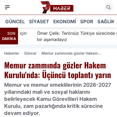
GÜNCEL
SIYASET
EKONOMI
SPOR
SAĞLIK
nanır için
Ömer Çelik: Terörsüz Türkiye sürecinde yeni
SON
DAKİKA
bir aşamadayız
Haberler
Güncel
Memur zammında gözler Hakem
Kurulu'nda: Üçüncü toplantı yarın
Memur zammında gözler Hakem
Kurulu'nda: Üçüncü toplantı yarın
Memur ve memur emeklilerinin 2026-2027
yıllarındaki mali ve sosyal haklarını
belirleyecek Kamu Görevlileri Hakem
Kurulu, zam pazarlığında kritik sürecine
devam ediyor.