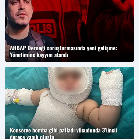
AHBAP Derneği soruşturmasında yeni gelişme:
Yönetimine kayyım atandı
Konserve bomba gibi patladı vücudunda 3’üncü
derece yanık oluştu