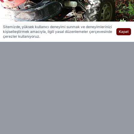
Yedi 23 Haber
Sitemizde, yüksek kullanıcı deneyimi sunmak ve deneyimlerinizi
kişiselleştirmek amacıyla, ilgili yasal düzenlemeler çerçevesinde
Kapat
Editöryal
çerezler kullanıyoruz.
Mersin'in Erdemli ilçesinde kiraz taşıdığı sırada
"patpat" olarak bilinen tarım aracının devrilmesi
sonucu ağır yaralanan Bilal Şimşek, kaldırıldığı
hastanede hayatını kaybetti
Acı olayın, Şimşek'in doğum gününde meydana
geldiği öğrenilirken, bugün ise Erdemli
Belediyesi'nde resmi nikahını kıymaya
hazırlandığı belirtildi.
Düğün hazırlıkları yapılırken cenaze hazırlıkları