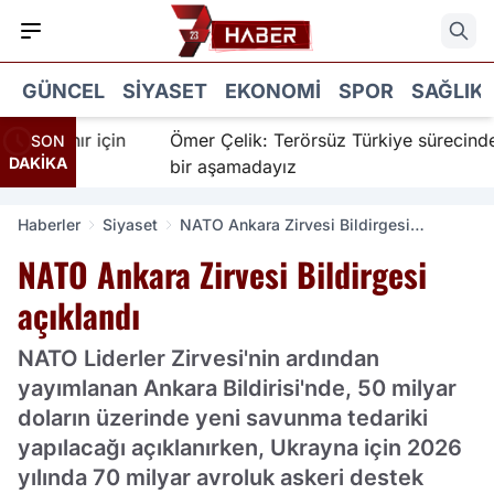
GÜNCEL
SIYASET
EKONOMI
SPOR
SAĞLIK
İnanır için
Ömer Çelik: Terörsüz Türkiye sürecinde ye
SON
DAKİKA
bir aşamadayız
Haberler
Siyaset
NATO Ankara Zirvesi Bildirgesi
açıklandı
NATO Ankara Zirvesi Bildirgesi
açıklandı
NATO Liderler Zirvesi'nin ardından
yayımlanan Ankara Bildirisi'nde, 50 milyar
doların üzerinde yeni savunma tedariki
yapılacağı açıklanırken, Ukrayna için 2026
yılında 70 milyar avroluk askeri destek